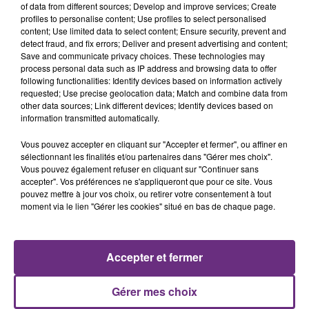
of data from different sources; Develop and improve services; Create
profiles to personalise content; Use profiles to select personalised
content; Use limited data to select content; Ensure security, prevent and
detect fraud, and fix errors; Deliver and present advertising and content;
Save and communicate privacy choices. These technologies may
process personal data such as IP address and browsing data to offer
following functionalities: Identify devices based on information actively
BEBE REXHA
LOUANE
requested; Use precise geolocation data; Match and combine data from
New Religion
Pardonne-Moi
other data sources; Link different devices; Identify devices based on
information transmitted automatically.
20h33
20h33
20h30
20h30
Vous pouvez accepter en cliquant sur "Accepter et fermer", ou affiner en
sélectionnant les finalités et/ou partenaires dans "Gérer mes choix".
Vous pouvez également refuser en cliquant sur "Continuer sans
accepter". Vos préférences ne s'appliqueront que pour ce site. Vous
pouvez mettre à jour vos choix, ou retirer votre consentement à tout
moment via le lien "Gérer les cookies" situé en bas de chaque page.
Accepter et fermer
ALEX WARREN
JUNGELI & EMMA
Fever Dream
Juste Un Peu
Gérer mes choix