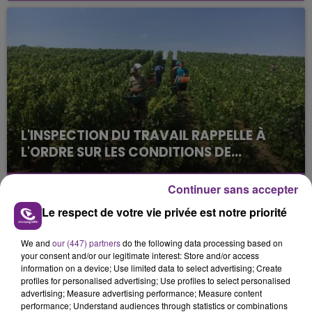
août dans la commune de Montgueux (Aube). Du
jamais vu !
L'INSPECTION DU TRAVAIL RAPPELLE À
L'ORDRE SUR LES CONDITIONS DE...
Alors que les dates de début des vendange 2026
s'est avéré être plus précoce que prévu,
Continuer sans accepter
l'inspection du Travail en profite pour rappeler
TITRES DIFFUSÉS
Le respect de votre vie privée est notre priorité
les conditions de...
We and
our (447) partners
do the following data processing based on
your consent and/or our legitimate interest: Store and/or access
20h39
20h39
20h36
20h36
information on a device; Use limited data to select advertising; Create
profiles for personalised advertising; Use profiles to select personalised
advertising; Measure advertising performance; Measure content
performance; Understand audiences through statistics or combinations