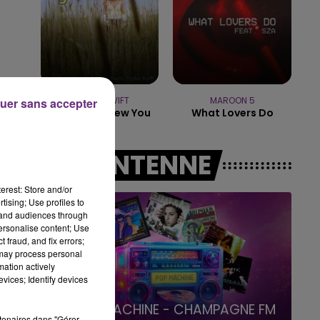
15h00 - 19h00
LE CLUB CHAMPAGNE FM
TAYLOR SWIFT
MAROON 5
uer sans accepter
I Knew It, I Knew You
What Lovers Do
A L'ANTENNE
erest: Store and/or
tising; Use profiles to
tand audiences through
personalise content; Use
 fraud, and fix errors;
 may process personal
mation actively
vices; Identify devices
19h00 - 19h15
LA POP MACHINE - CHAMPAGNE FM
rtenaires dans "Gérer