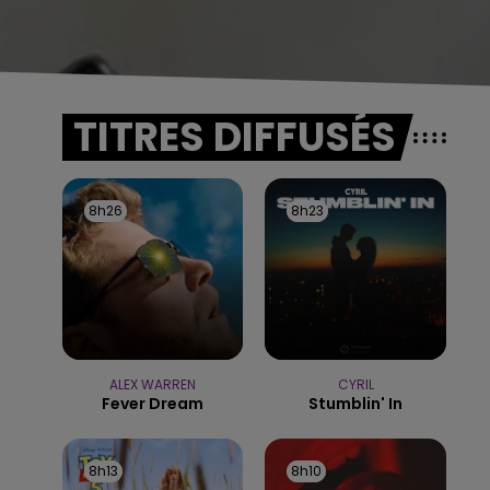
TITRES DIFFUSÉS
8h26
8h26
8h23
8h23
ALEX WARREN
CYRIL
Fever Dream
Stumblin' In
8h13
8h13
8h10
8h10