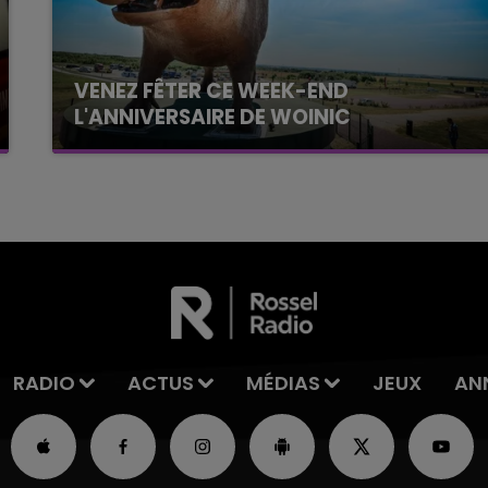
VENEZ FÊTER CE WEEK-END
L'ANNIVERSAIRE DE WOINIC
Ce samedi 8 août sera un grand jour :
l'anniversaire du plus gros sanglier du monde.
Une fête est donc organisée et vous êtes tous
conviés !
RADIO
ACTUS
MÉDIAS
JEUX
AN