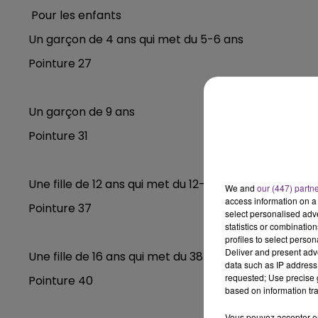
10h00 - 14h00
Pour les enfants
LE TICKET DE CAISSE
Un garçon de 4 ans qui met du 5-6 ans
Pointure 27
Un garçon de 9 ans
Pointure 31
Une fille de 12 ans qui met du 12-14 ans
We and
our (447) partn
access information on a 
Pointure 37
select personalised ad
statistics or combinatio
profiles to select person
Deliver and present adv
Une fille de 16 ans qui met du 38
data such as IP address 
requested; Use precise g
Pointure 40
based on information tra
14h00 - 15h00
La Radio Pop
Vous pouvez accepter en 