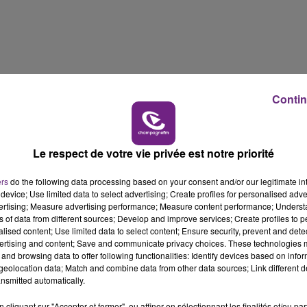
14h00 - 15h00
LA RADIO POP
Contin
Le respect de votre vie privée est notre priorité
ers
do the following data processing based on your consent and/or our legitimate int
device; Use limited data to select advertising; Create profiles for personalised adver
vertising; Measure advertising performance; Measure content performance; Unders
ns of data from different sources; Develop and improve services; Create profiles to 
alised content; Use limited data to select content; Ensure security, prevent and detect
ertising and content; Save and communicate privacy choices. These technologies
and browsing data to offer following functionalities: Identify devices based on infor
eolocation data; Match and combine data from other data sources; Link different de
nsmitted automatically.
15h00 - 19h00
Le Club Champagne FM
cliquant sur "Accepter et fermer", ou affiner en sélectionnant les finalités et/ou pa