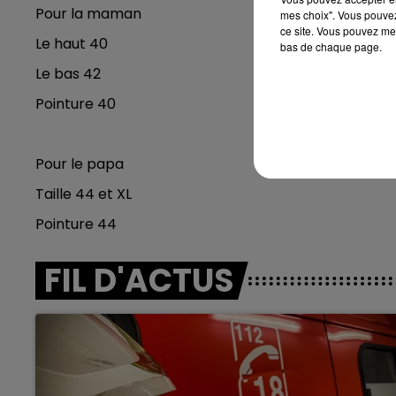
Pour la maman
mes choix". Vous pouvez
ce site. Vous pouvez met
Le haut 40
bas de chaque page.
Le bas 42
Pointure 40
Pour le papa
Taille 44 et XL
Pointure 44
FIL D'ACTUS