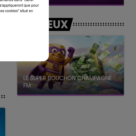
s'appliqueront que pour
les cookies" situé en
LES JEUX
LE SUPER BOUCHON CHAMPAGNE
FM
avec La Famille Champagne FM, à 8H10