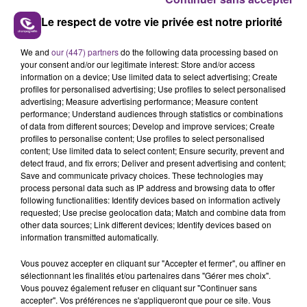
Le respect de votre vie privée est notre priorité
We and
our (447) partners
do the following data processing based on
LE MAGASIN JOUÉCLUB DE REIMS FERME
your consent and/or our legitimate interest: Store and/or access
information on a device; Use limited data to select advertising; Create
SES PORTES
profiles for personalised advertising; Use profiles to select personalised
C'était l'une des institutions du centre-ville
advertising; Measure advertising performance; Measure content
performance; Understand audiences through statistics or combinations
rémois. Le magasin JouéClub est contraint de
of data from different sources; Develop and improve services; Create
fermer ses portes.
TITRES DIFFUSÉS
profiles to personalise content; Use profiles to select personalised
content; Use limited data to select content; Ensure security, prevent and
detect fraud, and fix errors; Deliver and present advertising and content;
Save and communicate privacy choices. These technologies may
16h52
16h52
16h49
16h49
process personal data such as IP address and browsing data to offer
following functionalities: Identify devices based on information actively
requested; Use precise geolocation data; Match and combine data from
other data sources; Link different devices; Identify devices based on
information transmitted automatically.
Vous pouvez accepter en cliquant sur "Accepter et fermer", ou affiner en
sélectionnant les finalités et/ou partenaires dans "Gérer mes choix".
Vous pouvez également refuser en cliquant sur "Continuer sans
accepter". Vos préférences ne s'appliqueront que pour ce site. Vous