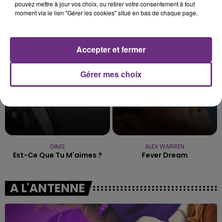
pouvez mettre à jour vos choix, ou retirer votre consentement à tout
moment via le lien "Gérer les cookies" situé en bas de chaque page.
TRYO
OLIVIA DEAN
La Traversee
So Easy (to Fall In Love)
16h42
16h42
16h39
16h39
Accepter et fermer
Gérer mes choix
GIMS
ALEX WARREN
Est-Ce Que Tu M'aimes ?
Fever Dream
A L'ANTENNE