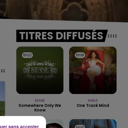
TITRES DIFFUSÉS
5h22
5h22
5h19
5h19
KEANE
NAÏKA
Somewhere Only We
One Track Mind
Know
uer sans accepter
5h16
5h16
5h13
5h13