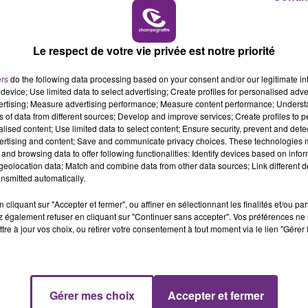
L'INSPECTION DU TRAVAIL RAPPELLE À
6h00 - 10h00
L'ORDRE SUR LES CONDITIONS DE...
LA FAMILLE
Alors que les dates de début des vendange
Le respect de votre vie privée est notre priorité
2026 s'est avéré être plus précoce que prévu,
l'inspection du Travail en profite pour rappeler
ers
do the following data processing based on your consent and/or our legitimate int
les conditions de...
device; Use limited data to select advertising; Create profiles for personalised adver
vertising; Measure advertising performance; Measure content performance; Unders
ns of data from different sources; Develop and improve services; Create profiles to 
alised content; Use limited data to select content; Ensure security, prevent and detect
ertising and content; Save and communicate privacy choices. These technologies
and browsing data to offer following functionalities: Identify devices based on infor
eolocation data; Match and combine data from other data sources; Link different de
nsmitted automatically.
cliquant sur "Accepter et fermer", ou affiner en sélectionnant les finalités et/ou pa
 également refuser en cliquant sur "Continuer sans accepter". Vos préférences ne 
tre à jour vos choix, ou retirer votre consentement à tout moment via le lien "Gérer 
Gérer mes choix
Accepter et fermer
10h00 - 14h00