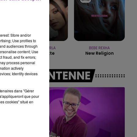
10h00 - 14h00
LE TICKET DE CAISSE
erest: Store and/or
tising; Use profiles to
tand audiences through
JECK & CARLA
BEBE REXHA
personalise content; Use
La Recette
New Religion
 fraud, and fix errors;
 may process personal
mation actively
A L'ANTENNE
vices; Identify devices
rtenaires dans "Gérer
s'appliqueront que pour
les cookies" situé en
14h00 - 15h00