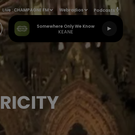
Live :
CHAMPAGNE FM
Webradios
Podcasts
Somewhere Only We Know
KEANE
RICITY