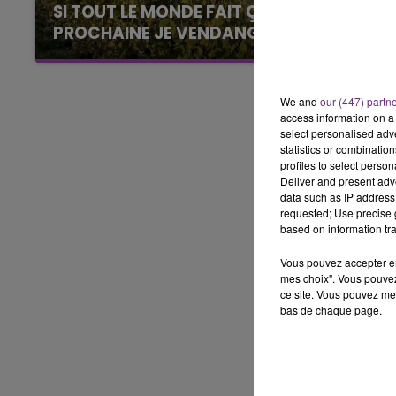
5h00 - 6h00
SI TOUT LE MONDE FAIT ÇA, MOI L'ANNÉE
LE BEST OF DE LA FAMILLE
PROCHAINE JE VENDANGE EN...
CHAMPAGNE FM
La vendange en Champagne a débuté ce jeudi
6 août dans la commune de Montgueux (Aube).
Du jamais vu !
We and
our (447) partn
access information on a 
select personalised ad
statistics or combinatio
profiles to select person
Deliver and present adv
data such as IP address 
requested; Use precise g
based on information tra
Vous pouvez accepter en 
mes choix". Vous pouvez
ce site. Vous pouvez met
bas de chaque page.
LE
6h00 - 10h00