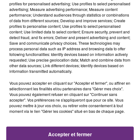
profiles for personalised advertising; Use profiles to select personalised
advertising; Measure advertising performance; Measure content
12h06
12h06
12h03
12h03
performance; Understand audiences through statistics or combinations
of data from different sources; Develop and improve services; Create
profiles to personalise content; Use profiles to select personalised
content; Use limited data to select content; Ensure security, prevent and
detect fraud, and fix errors; Deliver and present advertising and content;
Save and communicate privacy choices. These technologies may
process personal data such as IP address and browsing data to offer
following functionalities: Identify devices based on information actively
requested; Use precise geolocation data; Match and combine data from
other data sources; Link different devices; Identify devices based on
information transmitted automatically.
Kelly Clarkson
ANGELE & JUSTICE
Because Of You
What You Want
Vous pouvez accepter en cliquant sur "Accepter et fermer", ou affiner en
sélectionnant les finalités et/ou partenaires dans "Gérer mes choix".
Vous pouvez également refuser en cliquant sur "Continuer sans
11h57
11h57
11h55
11h55
accepter". Vos préférences ne s'appliqueront que pour ce site. Vous
pouvez mettre à jour vos choix, ou retirer votre consentement à tout
moment via le lien "Gérer les cookies" situé en bas de chaque page.
Accepter et fermer