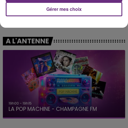
Gérer mes choix
OLIVIA RODRIGO
HARRY STYLES
Stupid Song
As It Was
A L'ANTENNE
19h00 - 19h15
LA POP MACHINE - CHAMPAGNE FM