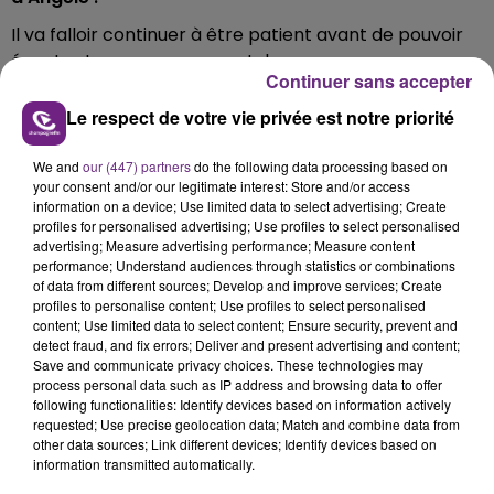
Il va falloir continuer à être patient avant de pouvoir
écouter tous ses nouveaux tubes.
Continuer sans accepter
En tout cas, on a super hâte de la voir sur la scène du
Le respect de votre vie privée est notre priorité
Millesium d'Epernay le 6 novembre 2019 !
Et pour info, il reste encore des places
We and
our (447) partners
do the following data processing based on
sur
your consent and/or our legitimate interest: Store and/or access
lemillesium.com
.
information on a device; Use limited data to select advertising; Create
profiles for personalised advertising; Use profiles to select personalised
FIL D'ACTUS
advertising; Measure advertising performance; Measure content
performance; Understand audiences through statistics or combinations
of data from different sources; Develop and improve services; Create
profiles to personalise content; Use profiles to select personalised
content; Use limited data to select content; Ensure security, prevent and
detect fraud, and fix errors; Deliver and present advertising and content;
Save and communicate privacy choices. These technologies may
process personal data such as IP address and browsing data to offer
following functionalities: Identify devices based on information actively
requested; Use precise geolocation data; Match and combine data from
other data sources; Link different devices; Identify devices based on
information transmitted automatically.
LA CENTRALE NUCLÉAIRE DE CHOOZ