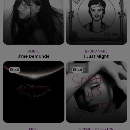
AMBRE
BRUNO MARS
J'me Demande
I Just Might
11h48
11h48
11h44
11h44
MUSE
SOPHIE ELLIS BEXTOR