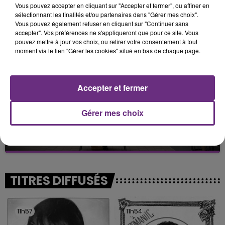
Vous pouvez accepter en cliquant sur "Accepter et fermer", ou affiner en
TOUJOURS À L'ARRÊT
sélectionnant les finalités et/ou partenaires dans "Gérer mes choix".
Cela fait déjà une semaine que la centrale
Vous pouvez également refuser en cliquant sur "Continuer sans
accepter". Vos préférences ne s'appliqueront que pour ce site. Vous
nucléaire ardennaise est à l'arrêt. Une situation
pouvez mettre à jour vos choix, ou retirer votre consentement à tout
justifiée par la sécheresse intense qui est toujours
moment via le lien "Gérer les cookies" situé en bas de chaque page.
présente.
Accepter et fermer
Gérer mes choix
LE MAGASIN JOUÉCLUB DE REIMS FERME
SES PORTES
C'était l'une des institutions du centre-ville
rémois. Le magasin JouéClub est contraint de
fermer ses portes.
TITRES DIFFUSÉS
11h57
11h57
11h54
11h54