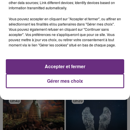
justifiée par la sécheresse intense qui est toujours
other data sources; Link different devices; Identify devices based on
TITRES DIFFUSÉS
présente.
information transmitted automatically.
Vous pouvez accepter en cliquant sur "Accepter et fermer", ou affiner en
13h53
13h53
13h50
13h50
sélectionnant les finalités et/ou partenaires dans "Gérer mes choix".
Vous pouvez également refuser en cliquant sur "Continuer sans
accepter". Vos préférences ne s'appliqueront que pour ce site. Vous
pouvez mettre à jour vos choix, ou retirer votre consentement à tout
moment via le lien "Gérer les cookies" situé en bas de chaque page.
Accepter et fermer
Gérer mes choix
AMIR
RAYE
A L'imparfaite
Where Is My Husband!
13h43
13h43
13h39
13h39