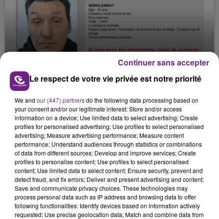
JAMAIS SANS MON FRÈRE
Continuer sans accepter
Julien Fourel n'a plus donné signé de vie depuis 5
Le respect de votre vie privée est notre priorité
mois. Sa sœur poursuit ses recherches pour le
retrouver.
We and
our (447) partners
do the following data processing based on
your consent and/or our legitimate interest: Store and/or access
information on a device; Use limited data to select advertising; Create
profiles for personalised advertising; Use profiles to select personalised
advertising; Measure advertising performance; Measure content
performance; Understand audiences through statistics or combinations
of data from different sources; Develop and improve services; Create
profiles to personalise content; Use profiles to select personalised
LA CENTRALE NUCLÉAIRE DE CHOOZ
content; Use limited data to select content; Ensure security, prevent and
detect fraud, and fix errors; Deliver and present advertising and content;
TOUJOURS À L'ARRÊT
Save and communicate privacy choices. These technologies may
Cela fait déjà une semaine que la centrale
process personal data such as IP address and browsing data to offer
following functionalities: Identify devices based on information actively
nucléaire ardennaise est à l'arrêt. Une situation
requested; Use precise geolocation data; Match and combine data from