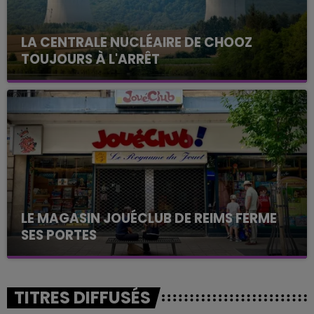
LA CENTRALE NUCLÉAIRE DE CHOOZ
TOUJOURS À L'ARRÊT
Cela fait déjà une semaine que la centrale
nucléaire ardennaise est à l'arrêt. Une situation
justifiée par la sécheresse intense qui est toujours
présente.
LE MAGASIN JOUÉCLUB DE REIMS FERME
SES PORTES
C'était l'une des institutions du centre-ville
rémois. Le magasin JouéClub est contraint de
fermer ses portes.
TITRES DIFFUSÉS