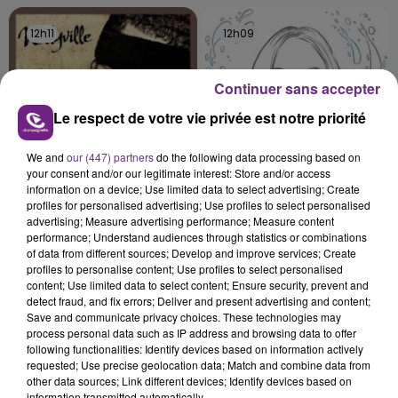
12h11
12h11
12h09
12h09
Continuer sans accepter
Le respect de votre vie privée est notre priorité
We and
our (447) partners
do the following data processing based on
your consent and/or our legitimate interest: Store and/or access
information on a device; Use limited data to select advertising; Create
profiles for personalised advertising; Use profiles to select personalised
NELLY
MANON LISA
advertising; Measure advertising performance; Measure content
Dilemma
Le Petit Pecheur
performance; Understand audiences through statistics or combinations
of data from different sources; Develop and improve services; Create
profiles to personalise content; Use profiles to select personalised
12h05
12h05
12h02
12h02
content; Use limited data to select content; Ensure security, prevent and
detect fraud, and fix errors; Deliver and present advertising and content;
Save and communicate privacy choices. These technologies may
process personal data such as IP address and browsing data to offer
following functionalities: Identify devices based on information actively
requested; Use precise geolocation data; Match and combine data from
other data sources; Link different devices; Identify devices based on
information transmitted automatically.