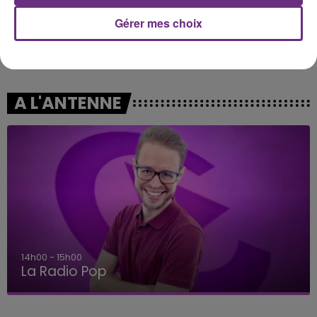
Gérer mes choix
RIHANNA FEAT. CALVIN HARRIS
RAYE
We Found Love
Where Is My Husband!
A L'ANTENNE
14h00 - 15h00
La Radio Pop