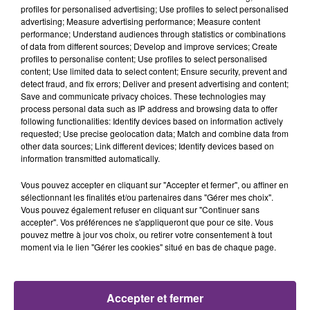
profiles for personalised advertising; Use profiles to select personalised
advertising; Measure advertising performance; Measure content
4h35
4h35
4h33
4h33
performance; Understand audiences through statistics or combinations
of data from different sources; Develop and improve services; Create
profiles to personalise content; Use profiles to select personalised
content; Use limited data to select content; Ensure security, prevent and
detect fraud, and fix errors; Deliver and present advertising and content;
Save and communicate privacy choices. These technologies may
process personal data such as IP address and browsing data to offer
following functionalities: Identify devices based on information actively
requested; Use precise geolocation data; Match and combine data from
other data sources; Link different devices; Identify devices based on
information transmitted automatically.
JENNIFER LOPEZ & DAVID GUETTA
CHRISTOPHE WILLEM
Save Me Tonight
Systaime
Vous pouvez accepter en cliquant sur "Accepter et fermer", ou affiner en
sélectionnant les finalités et/ou partenaires dans "Gérer mes choix".
Vous pouvez également refuser en cliquant sur "Continuer sans
4h29
4h29
4h26
4h26
accepter". Vos préférences ne s'appliqueront que pour ce site. Vous
pouvez mettre à jour vos choix, ou retirer votre consentement à tout
moment via le lien "Gérer les cookies" situé en bas de chaque page.
Accepter et fermer