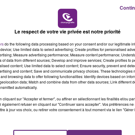
ant de quotas annuels) sous serres, maraîchage entre 18 h 
Contin
 un cours d'eau est interdit.
6h00 - 10h00
LA FAMILLE
 des amendes jusqu'à 1500€.
Le respect de votre vie privée est notre priorité
ers
do the following data processing based on your consent and/or our legitimate int
device; Use limited data to select advertising; Create profiles for personalised adver
vertising; Measure advertising performance; Measure content performance; Unders
ns of data from different sources; Develop and improve services; Create profiles to 
alised content; Use limited data to select content; Ensure security, prevent and detect
ertising and content; Save and communicate privacy choices. These technologies
and browsing data to offer following functionalities: Identify devices based on infor
eolocation data; Match and combine data from other data sources; Link different de
nsmitted automatically.
cliquant sur "Accepter et fermer", ou affiner en sélectionnant les finalités et/ou pa
L'INSPECTION DU TRAVAIL RAPPELLE À
 également refuser en cliquant sur "Continuer sans accepter". Vos préférences ne 
tre à jour vos choix, ou retirer votre consentement à tout moment via le lien "Gérer 
L'ORDRE SUR LES CONDITIONS DE...
Alors que les dates de début des vendange
2026 s'est avéré être plus précoce que prévu,
l'inspection du Travail en profite pour rappeler