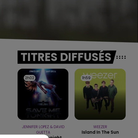
TITRES DIFFUSÉS
2h02
2h02
1h59
1h59
JENNIFER LOPEZ & DAVID
WEEZER
Island In The Sun
GUETTA
Save Me Tonight