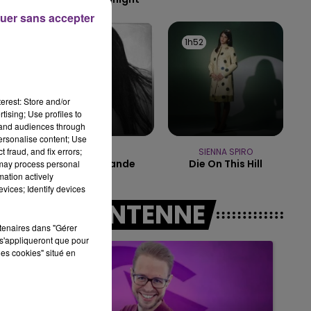
et
uer sans accepter
10h00 - 14h00
LE TICKET DE CAISSE
1h56
1h56
1h52
1h52
erest: Store and/or
tising; Use profiles to
tand audiences through
personalise content; Use
 fraud, and fix errors;
AMBRE
SIENNA SPIRO
J'me Demande
Die On This Hill
 may process personal
mation actively
vices; Identify devices
A L'ANTENNE
rtenaires dans "Gérer
s'appliqueront que pour
les cookies" situé en