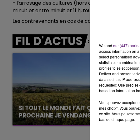
- l'arrosage des cultures (hors agriculteurs dispos
5h00 - 6h00
LE BEST OF DE LA FAMILLE
minuit et entre minuit et 11 h, tout prélèvement dans
CHAMPAGNE FM
Les contrevenants en cas de contrôle, s'exposent à
FIL D'ACTUS
We and
our (447) partn
access information on a 
select personalised ad
statistics or combinatio
profiles to select person
Deliver and present adv
data such as IP address 
requested; Use precise g
based on information tra
Vous pouvez accepter en 
SI TOUT LE MONDE FAIT ÇA, MOI L'ANNÉE
mes choix". Vous pouvez
ce site. Vous pouvez met
PROCHAINE JE VENDANGE EN...
bas de chaque page.
La vendange en Champagne a débuté ce jeudi
6 août dans la commune de Montgueux (Aube).
Du jamais vu !