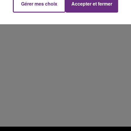
Gérer mes choix
Accepter et fermer
les conditions de...
14h00 - 15h00
La Radio Pop