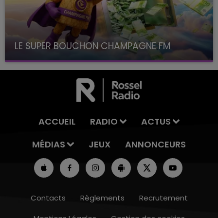
LE SUPER BOUCHON CHAMPAGNE FM
avec La Famille Champagne FM, à 8H10
ACCUEIL
RADIO
ACTUS
MÉDIAS
JEUX
ANNONCEURS
Contacts
Règlements
Recrutement