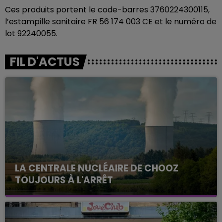
Ces produits portent le code-barres 3760224300115,
l’estampille sanitaire FR 56 174 003 CE et le numéro de
lot 92240055.
FIL D'ACTUS
LA CENTRALE NUCLÉAIRE DE CHOOZ
TOUJOURS À L'ARRÊT
Cela fait déjà une semaine que la centrale
nucléaire ardennaise est à l'arrêt. Une situation
justifiée par la sécheresse intense qui est toujours