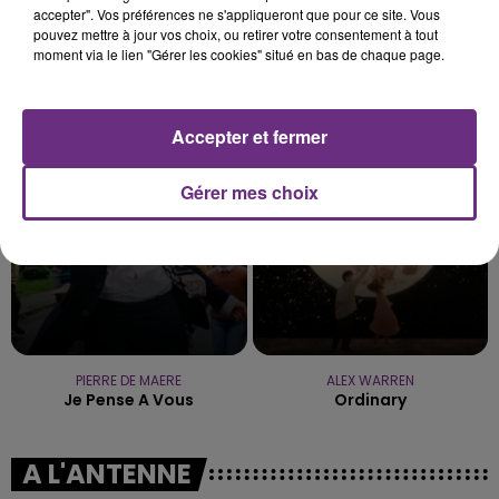
accepter". Vos préférences ne s'appliqueront que pour ce site. Vous
pouvez mettre à jour vos choix, ou retirer votre consentement à tout
moment via le lien "Gérer les cookies" situé en bas de chaque page.
NIRVANA
SHAKIRA FEAT. BURNA BOY
Come As You Are
Dai Dai
Accepter et fermer
9h57
9h57
9h55
9h55
Gérer mes choix
PIERRE DE MAERE
ALEX WARREN
Je Pense A Vous
Ordinary
A L'ANTENNE