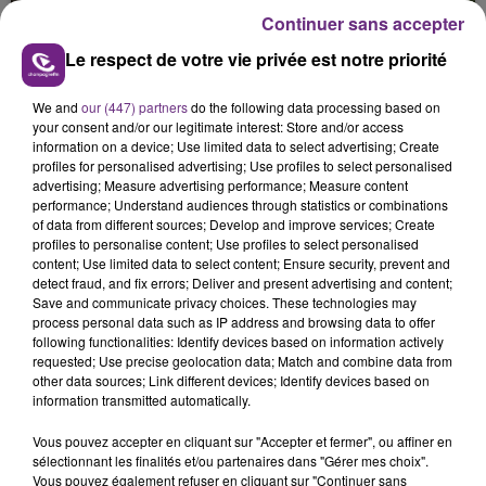
présente.
Continuer sans accepter
Le respect de votre vie privée est notre priorité
We and
our (447) partners
do the following data processing based on
your consent and/or our legitimate interest: Store and/or access
information on a device; Use limited data to select advertising; Create
LE MAGASIN JOUÉCLUB DE REIMS FERME
profiles for personalised advertising; Use profiles to select personalised
SES PORTES
advertising; Measure advertising performance; Measure content
C'était l'une des institutions du centre-ville
performance; Understand audiences through statistics or combinations
of data from different sources; Develop and improve services; Create
rémois. Le magasin JouéClub est contraint de
profiles to personalise content; Use profiles to select personalised
fermer ses portes.
content; Use limited data to select content; Ensure security, prevent and
TITRES DIFFUSÉS
detect fraud, and fix errors; Deliver and present advertising and content;
Save and communicate privacy choices. These technologies may
process personal data such as IP address and browsing data to offer
following functionalities: Identify devices based on information actively
10h04
10h04
10h00
10h00
requested; Use precise geolocation data; Match and combine data from
other data sources; Link different devices; Identify devices based on
information transmitted automatically.
Vous pouvez accepter en cliquant sur "Accepter et fermer", ou affiner en
sélectionnant les finalités et/ou partenaires dans "Gérer mes choix".
Vous pouvez également refuser en cliquant sur "Continuer sans