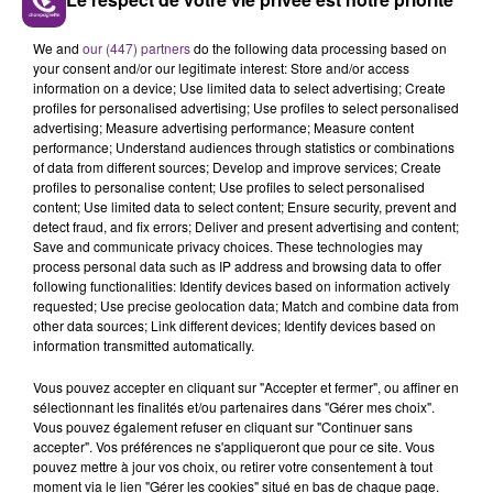
LE MAGASIN JOUÉCLUB DE REIMS FERME
We and
our (447) partners
do the following data processing based on
SES PORTES
your consent and/or our legitimate interest: Store and/or access
C'était l'une des institutions du centre-ville
information on a device; Use limited data to select advertising; Create
profiles for personalised advertising; Use profiles to select personalised
rémois. Le magasin JouéClub est contraint de
advertising; Measure advertising performance; Measure content
fermer ses portes.
performance; Understand audiences through statistics or combinations
TITRES DIFFUSÉS
of data from different sources; Develop and improve services; Create
profiles to personalise content; Use profiles to select personalised
content; Use limited data to select content; Ensure security, prevent and
detect fraud, and fix errors; Deliver and present advertising and content;
2h46
2h46
2h43
2h43
Save and communicate privacy choices. These technologies may
process personal data such as IP address and browsing data to offer
following functionalities: Identify devices based on information actively
requested; Use precise geolocation data; Match and combine data from
other data sources; Link different devices; Identify devices based on
information transmitted automatically.
Vous pouvez accepter en cliquant sur "Accepter et fermer", ou affiner en
sélectionnant les finalités et/ou partenaires dans "Gérer mes choix".
Vous pouvez également refuser en cliquant sur "Continuer sans
accepter". Vos préférences ne s'appliqueront que pour ce site. Vous
MUSE
CHRISTOPHE WILLEM
pouvez mettre à jour vos choix, ou retirer votre consentement à tout
Uprising
Systaime
moment via le lien "Gérer les cookies" situé en bas de chaque page.