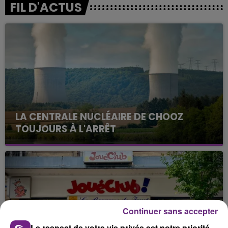
FIL D'ACTUS
LA CENTRALE NUCLÉAIRE DE CHOOZ
TOUJOURS À L'ARRÊT
Cela fait déjà une semaine que la centrale
nucléaire ardennaise est à l'arrêt. Une situation
justifiée par la sécheresse intense qui est toujours
présente.
Continuer sans accepter
Le respect de votre vie privée est notre priorité