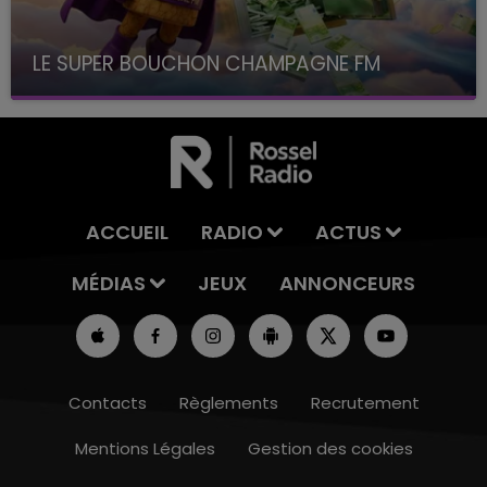
LE SUPER BOUCHON CHAMPAGNE FM
avec La Famille Champagne FM, à 8H10
ACCUEIL
RADIO
ACTUS
MÉDIAS
JEUX
ANNONCEURS
Contacts
Règlements
Recrutement
Mentions Légales
Gestion des cookies