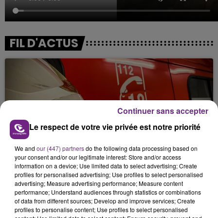
FIL D'ACTUS
Continuer sans accepter
Le respect de votre vie privée est notre priorité
UN FEU DE REMORQUE BLOQUE LA
We and
our (447) partners
do the following data processing based on
CIRCULATION DANS LES ARDENNES
your consent and/or our legitimate interest: Store and/or access
information on a device; Use limited data to select advertising; Create
Un feu de remorque s'est déclaré ce mercredi en
profiles for personalised advertising; Use profiles to select personalised
fin de matinée sur l'A34.
advertising; Measure advertising performance; Measure content
performance; Understand audiences through statistics or combinations
of data from different sources; Develop and improve services; Create
profiles to personalise content; Use profiles to select personalised