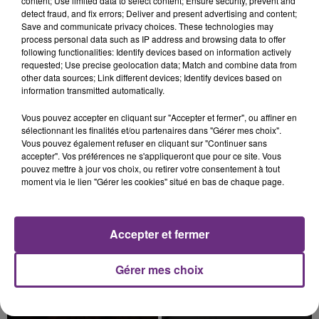
content; Use limited data to select content; Ensure security, prevent and
detect fraud, and fix errors; Deliver and present advertising and content;
Save and communicate privacy choices. These technologies may
process personal data such as IP address and browsing data to offer
following functionalities: Identify devices based on information actively
requested; Use precise geolocation data; Match and combine data from
VENEZ FÊTER CE WEEK-END
other data sources; Link different devices; Identify devices based on
L'ANNIVERSAIRE DE WOINIC
information transmitted automatically.
Ce samedi 8 août sera un grand jour :
Vous pouvez accepter en cliquant sur "Accepter et fermer", ou affiner en
l'anniversaire du plus gros sanglier du monde.
sélectionnant les finalités et/ou partenaires dans "Gérer mes choix".
Une fête est donc organisée et vous êtes tous
Vous pouvez également refuser en cliquant sur "Continuer sans
TITRES DIFFUSÉS
accepter". Vos préférences ne s'appliqueront que pour ce site. Vous
conviés !
pouvez mettre à jour vos choix, ou retirer votre consentement à tout
moment via le lien "Gérer les cookies" situé en bas de chaque page.
10h47
10h47
10h44
10h44
Accepter et fermer
Gérer mes choix