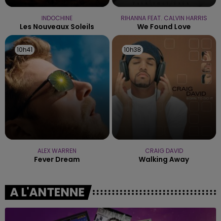
INDOCHINE
RIHANNA FEAT. CALVIN HARRIS
Les Nouveaux Soleils
We Found Love
10h41
10h41
10h38
10h38
ALEX WARREN
CRAIG DAVID
Fever Dream
Walking Away
A L'ANTENNE