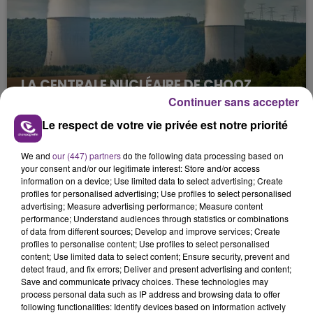
LA CENTRALE NUCLÉAIRE DE CHOOZ
TOUJOURS À L'ARRÊT
Continuer sans accepter
Cela fait déjà une semaine que la centrale
Le respect de votre vie privée est notre priorité
nucléaire ardennaise est à l'arrêt. Une situation
justifiée par la sécheresse intense qui est toujours
We and
our (447) partners
do the following data processing based on
présente.
your consent and/or our legitimate interest: Store and/or access
information on a device; Use limited data to select advertising; Create
profiles for personalised advertising; Use profiles to select personalised
advertising; Measure advertising performance; Measure content
performance; Understand audiences through statistics or combinations
of data from different sources; Develop and improve services; Create
profiles to personalise content; Use profiles to select personalised
content; Use limited data to select content; Ensure security, prevent and
LE MAGASIN JOUÉCLUB DE REIMS FERME
detect fraud, and fix errors; Deliver and present advertising and content;
SES PORTES
Save and communicate privacy choices. These technologies may
C'était l'une des institutions du centre-ville
process personal data such as IP address and browsing data to offer
following functionalities: Identify devices based on information actively
rémois. Le magasin JouéClub est contraint de