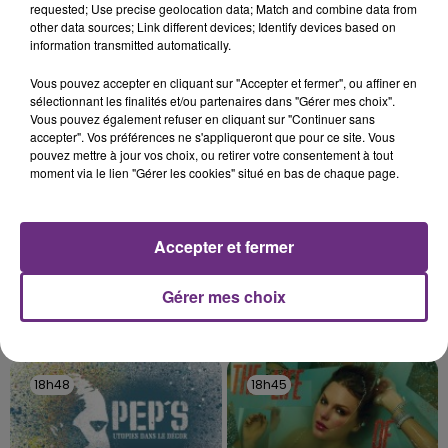
requested; Use precise geolocation data; Match and combine data from
fermer ses portes.
other data sources; Link different devices; Identify devices based on
TITRES DIFFUSÉS
information transmitted automatically.
Vous pouvez accepter en cliquant sur "Accepter et fermer", ou affiner en
18h58
18h58
18h54
18h54
sélectionnant les finalités et/ou partenaires dans "Gérer mes choix".
Vous pouvez également refuser en cliquant sur "Continuer sans
accepter". Vos préférences ne s'appliqueront que pour ce site. Vous
pouvez mettre à jour vos choix, ou retirer votre consentement à tout
moment via le lien "Gérer les cookies" situé en bas de chaque page.
Accepter et fermer
Gérer mes choix
DJ GOJA & JASON DERULO &
SIENNA SPIRO
Die On This Hill
MELODY
Mi Chico
18h48
18h48
18h45
18h45