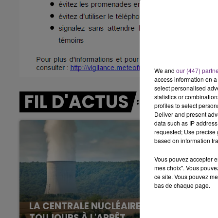
7h00 - 11h00
BEST OF
We and
our (447) partn
access information on a 
select personalised ad
FIL D'ACTUS
statistics or combinatio
profiles to select person
Deliver and present adv
data such as IP address 
requested; Use precise g
based on information tra
Vous pouvez accepter en 
mes choix". Vous pouvez
ce site. Vous pouvez met
bas de chaque page.
LA CENTRALE NUCLÉAIRE DE CHOOZ
TOUJOURS À L'ARRÊT