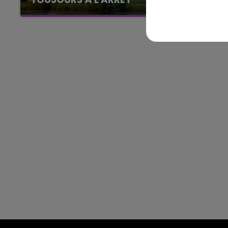
Cela fait déjà une semaine que la centrale
11h00 - 16h00
nucléaire ardennaise est à l'arrêt. Une situation
Le week-end Champagne 
justifiée par la sécheresse intense qui est
toujours présente.