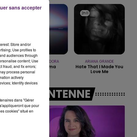
16h00 - 20h00
uer sans accepter
LE WEEK-END CHAMPAGNE FM
2h15
2h15
2h11
2h11
erest: Store and/or
tising; Use profiles to
tand audiences through
personalise content; Use
DISIZ & THEODORA
ARIANA GRANDE
 fraud, and fix errors;
Melodrama
Hate That I Made You
Love Me
 may process personal
mation actively
vices; Identify devices
A L'ANTENNE
rtenaires dans "Gérer
s'appliqueront que pour
les cookies" situé en