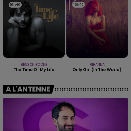
16h46
16h46
16h42
16h42
BENSON BOONE
RIHANNA
The Time Of My Life
Only Girl (in The World)
A L'ANTENNE