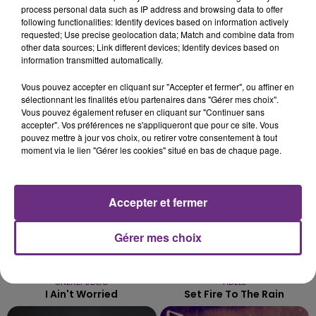
process personal data such as IP address and browsing data to offer
LE MAGASIN JOUÉCLUB DE REIMS FERME
following functionalities: Identify devices based on information actively
SES PORTES
requested; Use precise geolocation data; Match and combine data from
other data sources; Link different devices; Identify devices based on
C'était l'une des institutions du centre-ville
information transmitted automatically.
rémois. Le magasin JouéClub est contraint de
fermer ses portes.
Vous pouvez accepter en cliquant sur "Accepter et fermer", ou affiner en
TITRES DIFFUSÉS
sélectionnant les finalités et/ou partenaires dans "Gérer mes choix".
Vous pouvez également refuser en cliquant sur "Continuer sans
accepter". Vos préférences ne s'appliqueront que pour ce site. Vous
pouvez mettre à jour vos choix, ou retirer votre consentement à tout
16h55
16h55
16h50
16h50
moment via le lien "Gérer les cookies" situé en bas de chaque page.
Accepter et fermer
Gérer mes choix
ONEREPUBLIC
ADELE
I Ain't Worried
Set Fire To The Rain