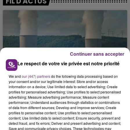
FIL D'ACTUS
Continuer sans accepter
LA CENTRALE NUCLÉAIRE DE CHOOZ
Le respect de votre vie privée est notre priorité
TOUJOURS À L'ARRÊT
We and
our (447) partners
do the following data processing based on
Cela fait déjà une semaine que la centrale
your consent and/or our legitimate interest: Store and/or access
nucléaire ardennaise est à l'arrêt. Une situation
information on a device; Use limited data to select advertising; Create
justifiée par la sécheresse intense qui est toujours
profiles for personalised advertising; Use profiles to select personalised
advertising; Measure advertising performance; Measure content
présente.
performance; Understand audiences through statistics or combinations
of data from different sources; Develop and improve services; Create
profiles to personalise content; Use profiles to select personalised
content; Use limited data to select content; Ensure security, prevent and
detect fraud, and fix errors; Deliver and present advertising and content;
Save and communicate privacy choices. These technologies may