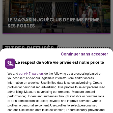
LE MAGASIN JOUÉCLUB DE REIMS FERME
SES PORTES
C'était l'une des institutions du centre-ville
rémois. Le magasin JouéClub est contraint de
fermer ses portes.
TITRES DIFFUSÉS
Continuer sans accepter
Le respect de votre vie privée est notre priorité
8h11
8h11
8h08
8h08
We and
our (447) partners
do the following data processing based on
your consent and/or our legitimate interest: Store and/or access
information on a device; Use limited data to select advertising; Create
profiles for personalised advertising; Use profiles to select personalised
advertising; Measure advertising performance; Measure content
performance; Understand audiences through statistics or combinations
of data from different sources; Develop and improve services; Create
profiles to personalise content; Use profiles to select personalised
content; Use limited data to select content; Ensure security, prevent and