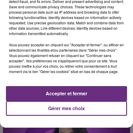
detect fraud, and fix errors; Deliver and present advertising and content;
KYO
TAME IMPALA & JENNIE
Save and communicate privacy choices. These technologies may
Le Graal
Dracula
process personal data such as IP address and browsing data to offer
following functionalities: Identify devices based on information actively
8h03
8h03
8h00
8h00
requested; Use precise geolocation data; Match and combine data from
other data sources; Link different devices; Identify devices based on
information transmitted automatically.
Vous pouvez accepter en cliquant sur "Accepter et fermer", ou affiner en
sélectionnant les finalités et/ou partenaires dans "Gérer mes choix".
Vous pouvez également refuser en cliquant sur "Continuer sans
accepter". Vos préférences ne s'appliqueront que pour ce site. Vous
pouvez mettre à jour vos choix, ou retirer votre consentement à tout
moment via le lien "Gérer les cookies" situé en bas de chaque page.
ROBBIE WILLIAMS
JENNIFER LOPEZ & DAVID GUETTA
Angels
Save Me Tonight
Accepter et fermer
A L'ANTENNE
Gérer mes choix