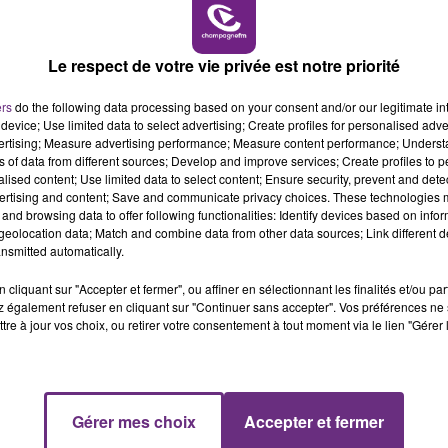
7h00 - 11h00
BEST OF
Le respect de votre vie privée est notre priorité
ers
do the following data processing based on your consent and/or our legitimate int
LE MAGASIN JOUÉCLUB DE REIMS FERME
device; Use limited data to select advertising; Create profiles for personalised adver
SES PORTES
vertising; Measure advertising performance; Measure content performance; Unders
C'était l'une des institutions du centre-ville
ns of data from different sources; Develop and improve services; Create profiles to 
alised content; Use limited data to select content; Ensure security, prevent and detect
rémois. Le magasin JouéClub est contraint de
ertising and content; Save and communicate privacy choices. These technologies
fermer ses portes.
and browsing data to offer following functionalities: Identify devices based on infor
eolocation data; Match and combine data from other data sources; Link different de
nsmitted automatically.
cliquant sur "Accepter et fermer", ou affiner en sélectionnant les finalités et/ou pa
 également refuser en cliquant sur "Continuer sans accepter". Vos préférences ne 
tre à jour vos choix, ou retirer votre consentement à tout moment via le lien "Gérer 
11h00 - 16h00
Gérer mes choix
Accepter et fermer
Le week-end Champagne FM