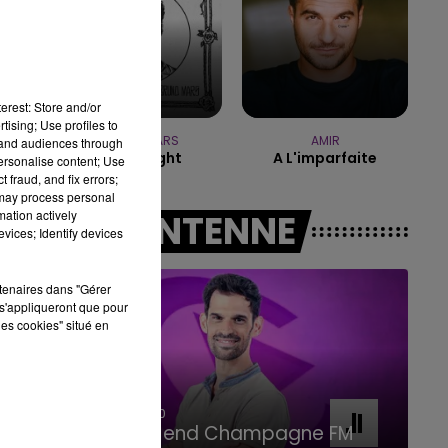
11h00 - 16h00
LE WEEK-END CHAMPAGNE FM
erest: Store and/or
tising; Use profiles to
BRUNO MARS
AMIR
tand audiences through
I Just Might
A L'imparfaite
personalise content; Use
 fraud, and fix errors;
 may process personal
mation actively
A L'ANTENNE
vices; Identify devices
rtenaires dans "Gérer
s'appliqueront que pour
les cookies" situé en
16h00 - 20h00
Le Week-end Champagne FM