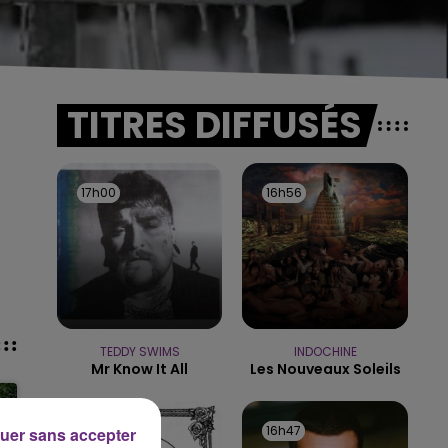
TITRES DIFFUSÉS
17h00
17h00
16h56
16h56
TEDDY SWIMS
INDOCHINE
Mr Know It All
Les Nouveaux Soleils
16h53
16h53
16h47
16h47
uer sans accepter