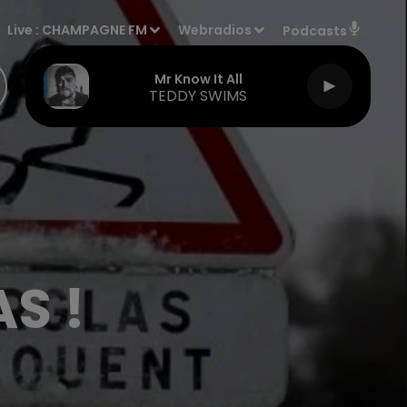
Live :
CHAMPAGNE FM
Webradios
Podcasts
Mr Know It All
TEDDY SWIMS
S !