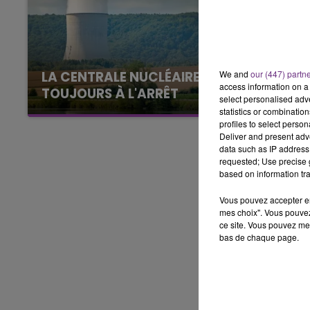
16h00 - 20h00
LE WEEK-END CHAMPAGNE FM
We and
our (447) partn
LA CENTRALE NUCLÉAIRE DE CHOOZ
access information on a 
TOUJOURS À L'ARRÊT
select personalised ad
Cela fait déjà une semaine que la centrale
statistics or combinatio
profiles to select person
nucléaire ardennaise est à l'arrêt. Une situation
Deliver and present adv
justifiée par la sécheresse intense qui est
data such as IP address 
toujours présente.
requested; Use precise g
based on information tra
Vous pouvez accepter en 
mes choix". Vous pouvez
ce site. Vous pouvez met
bas de chaque page.
7h00 - 11h00
agne FM
BEST OF