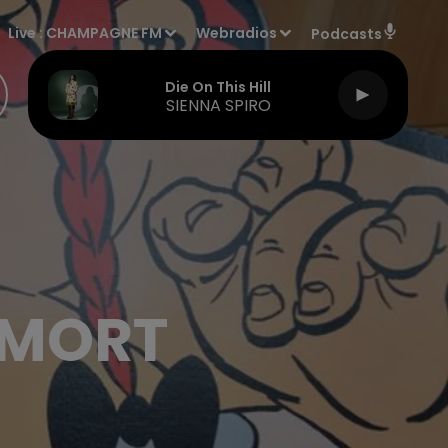
Live :
CHAMPAGNE FM
Webradios
Podcasts
Die On This Hill
SIENNA SPIRO
 MORT