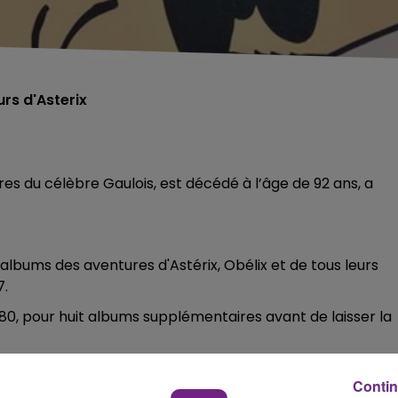
urs d'Asterix
es du célèbre Gaulois, est décédé à l’âge de 92 ans, a
 albums des aventures d'Astérix, Obélix et de tous leurs
7.
e 1980, pour huit albums supplémentaires avant de laisser la
Contin