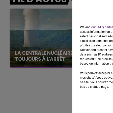
7h00 - 12h00
LE WEEK-END CHAMPAGNE FM
We and
our (447) partn
access information on a 
select personalised ad
statistics or combinatio
profiles to select person
Deliver and present adv
LA CENTRALE NUCLÉAIRE DE CHOOZ
data such as IP address 
TOUJOURS À L'ARRÊT
requested; Use precise g
based on information tra
Cela fait déjà une semaine que la centrale
nucléaire ardennaise est à l'arrêt. Une situation
Vous pouvez accepter en 
justifiée par la sécheresse intense qui est
mes choix". Vous pouvez
ce site. Vous pouvez met
toujours présente.
bas de chaque page.
7h00 - 12h00
GNE FM
LE WEEK-END CHAMPAGNE F