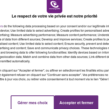
16h00 - 20h00
LE WEEK-END CHAMPAGNE FM
Le respect de votre vie privée est notre priorité
ers
do the following data processing based on your consent and/or our legitimate int
device; Use limited data to select advertising; Create profiles for personalised adver
vertising; Measure advertising performance; Measure content performance; Unders
ns of data from different sources; Develop and improve services; Create profiles to 
alised content; Use limited data to select content; Ensure security, prevent and detect
ertising and content; Save and communicate privacy choices. These technologies
LE MAGASIN JOUÉCLUB DE REIMS FERME
and browsing data to offer following functionalities: Identify devices based on infor
SES PORTES
eolocation data; Match and combine data from other data sources; Link different de
nsmitted automatically.
C'était l'une des institutions du centre-ville
rémois. Le magasin JouéClub est contraint de
cliquant sur "Accepter et fermer", ou affiner en sélectionnant les finalités et/ou pa
fermer ses portes.
 également refuser en cliquant sur "Continuer sans accepter". Vos préférences ne 
tre à jour vos choix, ou retirer votre consentement à tout moment via le lien "Gérer 
16h00 - 20h00
Gérer mes choix
Accepter et fermer
M
LE WEEK-END CHAMPAGNE FM