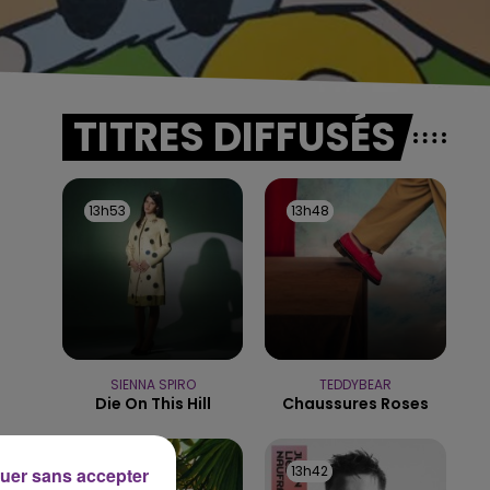
TITRES DIFFUSÉS
13h53
13h53
13h48
13h48
SIENNA SPIRO
TEDDYBEAR
Die On This Hill
Chaussures Roses
13h45
13h45
13h42
13h42
uer sans accepter