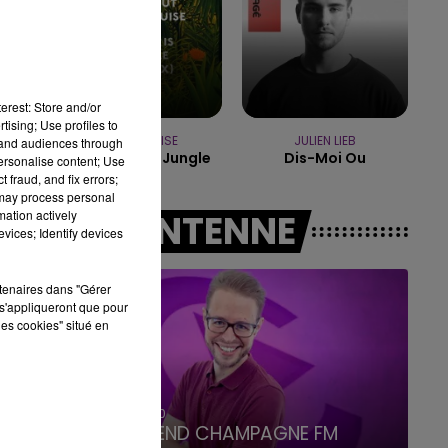
7h00 - 12h00
LE WEEK-END CHAMPAGNE FM
erest: Store and/or
tising; Use profiles to
EMMA LOUISE
JULIEN LIEB
tand audiences through
My Head Is A Jungle
Dis-Moi Ou
personalise content; Use
 fraud, and fix errors;
 may process personal
mation actively
A L'ANTENNE
vices; Identify devices
rtenaires dans "Gérer
s'appliqueront que pour
les cookies" situé en
7h00 - 12h00
LE WEEK-END CHAMPAGNE FM