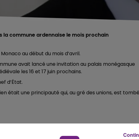
ns la commune ardennaise le mois prochain
 Monaco au début du mois d’avril.
ommune avait lancé une invitation au palais monégasque
iévale les 16 et 17 juin prochains.
ef d’État.
cien était une principauté qui, au gré des unions, est tomb
Contin