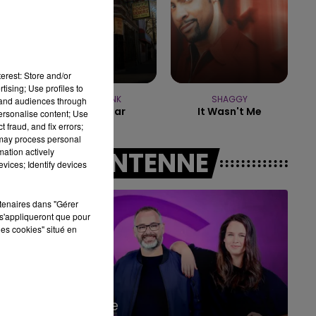
5h00 - 6h00
LE BEST OF DE LA FAMILLE
CHAMPAGNE FM
erest: Store and/or
tising; Use profiles to
SUPERFUNK
SHAGGY
tand audiences through
Lucky Star
It Wasn't Me
personalise content; Use
 fraud, and fix errors;
 may process personal
mation actively
A L'ANTENNE
vices; Identify devices
rtenaires dans "Gérer
s'appliqueront que pour
les cookies" situé en
6h00 - 10h00
La Famille