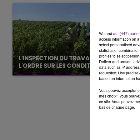
19h00 - 19h15
LA POP MACHINE - CHAMPAGNE F
We and
our (447) partn
access information on a 
select personalised ad
statistics or combinatio
profiles to select person
L'INSPECTION DU TRAVAIL RAPPELLE À
Deliver and present adv
L'ORDRE SUR LES CONDITIONS DE...
data such as IP address 
requested; Use precise g
Alors que les dates de début des vendange
based on information tra
2026 s'est avéré être plus précoce que prévu,
l'inspection du Travail en profite pour rappeler
Vous pouvez accepter en 
les conditions de...
mes choix". Vous pouvez
ce site. Vous pouvez met
bas de chaque page.
19h15 - 20h00
HAMPAGNE FM
LA RADIO POP