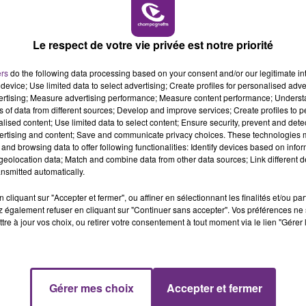
19h15 - 20h00
M
LA RADIO POP
Le respect de votre vie privée est notre priorité
ers
do the following data processing based on your consent and/or our legitimate int
device; Use limited data to select advertising; Create profiles for personalised adver
vertising; Measure advertising performance; Measure content performance; Unders
ns of data from different sources; Develop and improve services; Create profiles to 
alised content; Use limited data to select content; Ensure security, prevent and detect
UN FEU DE REMORQUE BLOQUE LA
ertising and content; Save and communicate privacy choices. These technologies
CIRCULATION DANS LES ARDENNES
and browsing data to offer following functionalities: Identify devices based on infor
eolocation data; Match and combine data from other data sources; Link different de
Un feu de remorque s'est déclaré ce mercredi
nsmitted automatically.
en fin de matinée sur l'A34.
cliquant sur "Accepter et fermer", ou affiner en sélectionnant les finalités et/ou pa
 également refuser en cliquant sur "Continuer sans accepter". Vos préférences ne 
tre à jour vos choix, ou retirer votre consentement à tout moment via le lien "Gérer 
5h00 - 6h00
LE BEST OF DE LA FAMILLE
Gérer mes choix
Accepter et fermer
CHAMPAGNE FM