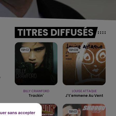
TITRES DIFFUSÉS
19h12
19h12
19h08
19h08
é
BILLY CRAWFORD
LOUISE ATTAQUE
Trackin'
J't'emmene Au Vent
19h05
19h05
19h01
19h01
uer sans accepter