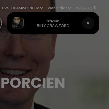
Live :
CHAMPAGNE FM
Webradios
Podcasts
Trackin'
BILLY CRAWFORD
-PORCIEN