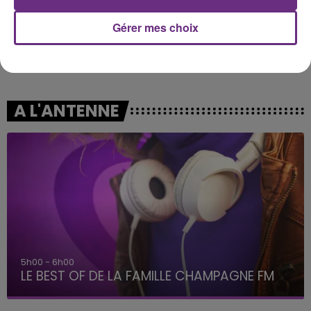
Gérer mes choix
JULIEN LIEB
NELLY FURTADO
Dis-Moi Ou
Say It Right
A L'ANTENNE
5h00 - 6h00
LE BEST OF DE LA FAMILLE CHAMPAGNE FM