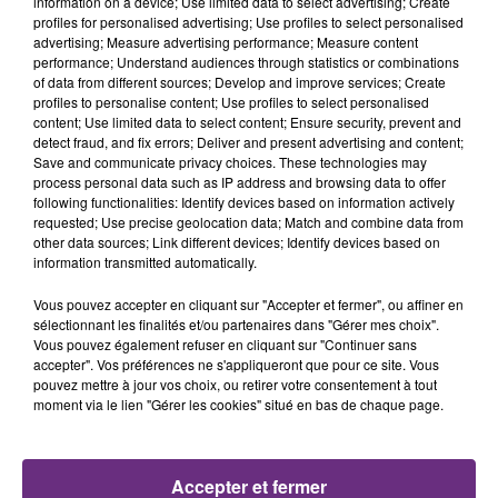
information on a device; Use limited data to select advertising; Create
profiles for personalised advertising; Use profiles to select personalised
15h48
15h48
15h44
15h44
advertising; Measure advertising performance; Measure content
performance; Understand audiences through statistics or combinations
of data from different sources; Develop and improve services; Create
profiles to personalise content; Use profiles to select personalised
content; Use limited data to select content; Ensure security, prevent and
detect fraud, and fix errors; Deliver and present advertising and content;
Save and communicate privacy choices. These technologies may
process personal data such as IP address and browsing data to offer
following functionalities: Identify devices based on information actively
requested; Use precise geolocation data; Match and combine data from
other data sources; Link different devices; Identify devices based on
information transmitted automatically.
ARIANA GRANDE
KELLY CLARKSON
Hate That I Made You Love
Stronger
Me
Vous pouvez accepter en cliquant sur "Accepter et fermer", ou affiner en
sélectionnant les finalités et/ou partenaires dans "Gérer mes choix".
Vous pouvez également refuser en cliquant sur "Continuer sans
15h42
15h42
15h38
15h38
accepter". Vos préférences ne s'appliqueront que pour ce site. Vous
pouvez mettre à jour vos choix, ou retirer votre consentement à tout
moment via le lien "Gérer les cookies" situé en bas de chaque page.
Accepter et fermer