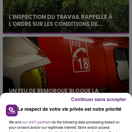
L'INSPECTION DU TRAVAIL RAPPELLE À
L'ORDRE SUR LES CONDITIONS DE...
Alors que les dates de début des vendange 2026
s'est avéré être plus précoce que prévu,
l'inspection du Travail en profite pour rappeler
les conditions de...
UN FEU DE REMORQUE BLOQUE LA
CIRCULATION DANS LES ARDENNES
Continuer sans accepter
Un feu de remorque s'est déclaré ce mercredi en
Le respect de votre vie privée est notre priorité
fin de matinée sur l'A34.
TITRES DIFFUSÉS
We and
our (447) partners
do the following data processing based on
your consent and/or our legitimate interest: Store and/or access