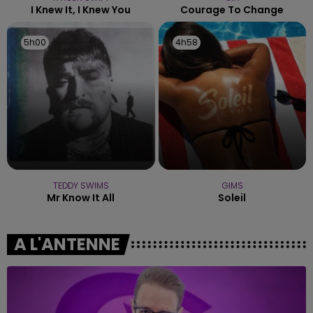
I Knew It, I Knew You
Courage To Change
5h00
5h00
4h58
4h58
TEDDY SWIMS
GIMS
Mr Know It All
Soleil
A L'ANTENNE