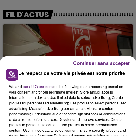
FIL D'ACTUS
Continuer sans accepter
Le respect de votre vie privée est notre priorité
UN FEU DE REMORQUE BLOQUE LA
CIRCULATION DANS LES ARDENNES
We and
our (447) partners
do the following data processing based on
your consent and/or our legitimate interest: Store and/or access
Un feu de remorque s'est déclaré ce mercredi en
information on a device; Use limited data to select advertising; Create
fin de matinée sur l'A34.
profiles for personalised advertising; Use profiles to select personalised
advertising; Measure advertising performance; Measure content
performance; Understand audiences through statistics or combinations
of data from different sources; Develop and improve services; Create
profiles to personalise content; Use profiles to select personalised
content; Use limited data to select content; Ensure security, prevent and
detect fraud, and fix errors; Deliver and present advertising and content;