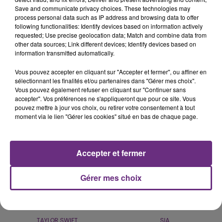
Save and communicate privacy choices. These technologies may
process personal data such as IP address and browsing data to offer
following functionalities: Identify devices based on information actively
VENEZ FÊTER CE WEEK-END
requested; Use precise geolocation data; Match and combine data from
L'ANNIVERSAIRE DE WOINIC
other data sources; Link different devices; Identify devices based on
information transmitted automatically.
Ce samedi 8 août sera un grand jour :
l'anniversaire du plus gros sanglier du monde.
Vous pouvez accepter en cliquant sur "Accepter et fermer", ou affiner en
Une fête est donc organisée et vous êtes tous
sélectionnant les finalités et/ou partenaires dans "Gérer mes choix".
TITRES DIFFUSÉS
Vous pouvez également refuser en cliquant sur "Continuer sans
conviés !
accepter". Vos préférences ne s'appliqueront que pour ce site. Vous
pouvez mettre à jour vos choix, ou retirer votre consentement à tout
moment via le lien "Gérer les cookies" situé en bas de chaque page.
5h06
5h06
5h03
5h03
Accepter et fermer
Gérer mes choix
TAYLOR SWIFT
SIA