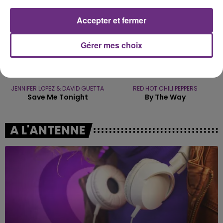
Accepter et fermer
Gérer mes choix
JENNIFER LOPEZ & DAVID GUETTA
RED HOT CHILI PEPPERS
Save Me Tonight
By The Way
A L'ANTENNE