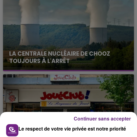
LA CENTRALE NUCLÉAIRE DE CHOOZ
TOUJOURS À L'ARRÊT
Cela fait déjà une semaine que la centrale
nucléaire ardennaise est à l'arrêt. Une situation
justifiée par la sécheresse intense qui est toujours
présente.
Continuer sans accepter
Le respect de votre vie privée est notre priorité
LE MAGASIN JOUÉCLUB DE REIMS FERME