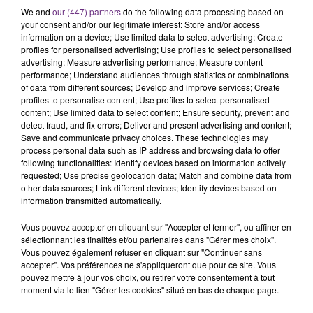
SES PORTES
We and
our (447) partners
do the following data processing based on
C'était l'une des institutions du centre-ville
your consent and/or our legitimate interest: Store and/or access
rémois. Le magasin JouéClub est contraint de
information on a device; Use limited data to select advertising; Create
profiles for personalised advertising; Use profiles to select personalised
fermer ses portes.
TITRES DIFFUSÉS
advertising; Measure advertising performance; Measure content
performance; Understand audiences through statistics or combinations
of data from different sources; Develop and improve services; Create
profiles to personalise content; Use profiles to select personalised
17h06
17h06
17h03
17h03
content; Use limited data to select content; Ensure security, prevent and
detect fraud, and fix errors; Deliver and present advertising and content;
Save and communicate privacy choices. These technologies may
process personal data such as IP address and browsing data to offer
following functionalities: Identify devices based on information actively
requested; Use precise geolocation data; Match and combine data from
other data sources; Link different devices; Identify devices based on
information transmitted automatically.
Vous pouvez accepter en cliquant sur "Accepter et fermer", ou affiner en
sélectionnant les finalités et/ou partenaires dans "Gérer mes choix".
TAME IMPALA & JENNIE
JAMES ARTHUR
Vous pouvez également refuser en cliquant sur "Continuer sans
Dracula
Impossible
accepter". Vos préférences ne s'appliqueront que pour ce site. Vous
pouvez mettre à jour vos choix, ou retirer votre consentement à tout
moment via le lien "Gérer les cookies" situé en bas de chaque page.
17h00
17h00
16h56
16h56