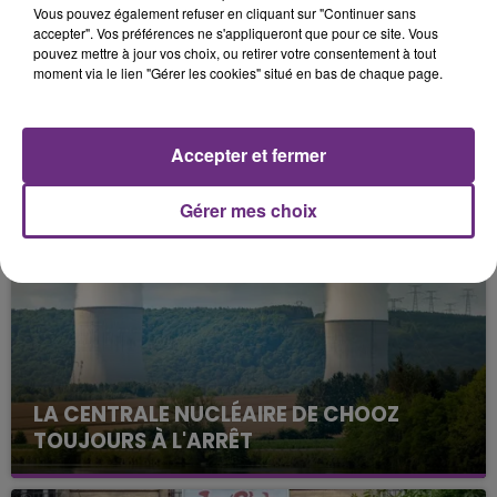
Vous pouvez également refuser en cliquant sur "Continuer sans
Les déchèteries de Baconnes, Livry-Louvercy, Condé-
accepter". Vos préférences ne s'appliqueront que pour ce site. Vous
pouvez mettre à jour vos choix, ou retirer votre consentement à tout
sur-Marne et Aulnay-sur-Marne seront remises en
moment via le lien "Gérer les cookies" situé en bas de chaque page.
service à une date ultérieure et dont les conditions
vous seront précisées le moment venu.
Accepter et fermer
FIL D'ACTUS
Gérer mes choix
LA CENTRALE NUCLÉAIRE DE CHOOZ
TOUJOURS À L'ARRÊT
Cela fait déjà une semaine que la centrale
nucléaire ardennaise est à l'arrêt. Une situation