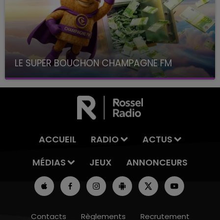
LE SUPER BOUCHON CHAMPAGNE FM
avec La Famille Champagne FM, à 8H10
ACCUEIL
RADIO
ACTUS
MÉDIAS
JEUX
ANNONCEURS
Contacts
Règlements
Recrutement