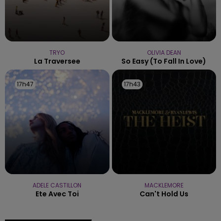
TRYO
OLIVIA DEAN
La Traversee
So Easy (to Fall In Love)
17h47
17h47
17h43
17h43
ADELE CASTILLON
MACKLEMORE
Ete Avec Toi
Can't Hold Us