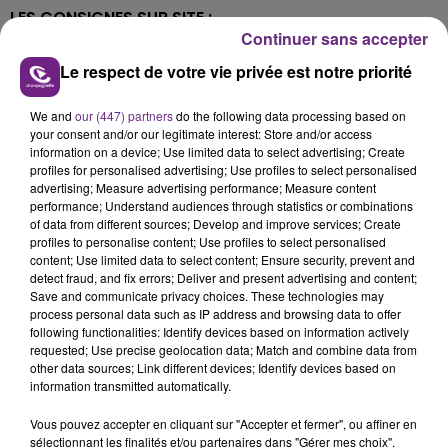
LES CONSIGNES SUR SITE :
Continuer sans accepter
Un maximum de trois véhicules simultanément par
Le respect de votre vie privée est notre priorité
site.
Afin de respecter les règles de distanciation et les
We and
our (447) partners
do the following data processing based on
gestes barrière, les gardiens ne seront pas autorisés à
your consent and/or our legitimate interest: Store and/or access
information on a device; Use limited data to select advertising; Create
aider les usagers.
profiles for personalised advertising; Use profiles to select personalised
advertising; Measure advertising performance; Measure content
Une seule personne par véhicule.
performance; Understand audiences through statistics or combinations
Chargement maximum de 1 mètre cube.
of data from different sources; Develop and improve services; Create
profiles to personalise content; Use profiles to select personalised
Il est vivement conseillé de porter un masque et des
content; Use limited data to select content; Ensure security, prevent and
detect fraud, and fix errors; Deliver and present advertising and content;
gants.
Save and communicate privacy choices. These technologies may
process personal data such as IP address and browsing data to offer
following functionalities: Identify devices based on information actively
Pour davantage d’informations, le numéro vert ci-
requested; Use precise geolocation data; Match and combine data from
other data sources; Link different devices; Identify devices based on
après est à votre disposition
information transmitted automatically.
0 800 875 615.
Vous pouvez accepter en cliquant sur "Accepter et fermer", ou affiner en
sélectionnant les finalités et/ou partenaires dans "Gérer mes choix".