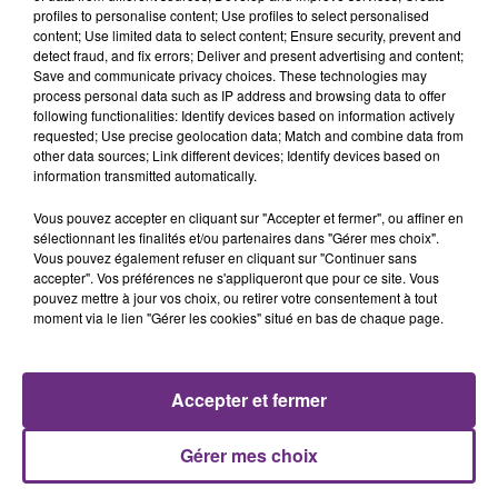
profiles to personalise content; Use profiles to select personalised
content; Use limited data to select content; Ensure security, prevent and
detect fraud, and fix errors; Deliver and present advertising and content;
Save and communicate privacy choices. These technologies may
MICHAEL JACKSON
DJ GOJA & JASON DERULO &
process personal data such as IP address and browsing data to offer
You Are Not Alone
MELODY
following functionalities: Identify devices based on information actively
Mi Chico
requested; Use precise geolocation data; Match and combine data from
other data sources; Link different devices; Identify devices based on
information transmitted automatically.
5h47
5h47
5h44
5h44
Vous pouvez accepter en cliquant sur "Accepter et fermer", ou affiner en
sélectionnant les finalités et/ou partenaires dans "Gérer mes choix".
Vous pouvez également refuser en cliquant sur "Continuer sans
accepter". Vos préférences ne s'appliqueront que pour ce site. Vous
pouvez mettre à jour vos choix, ou retirer votre consentement à tout
moment via le lien "Gérer les cookies" situé en bas de chaque page.
Accepter et fermer
BENSON BOONE
PIERRE DE MAERE
Beautiful Things
Je Pense A Vous
Gérer mes choix