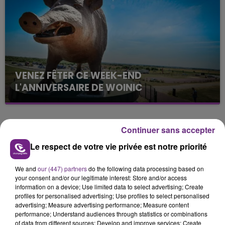
VENEZ FÊTER CE WEEK-END
L'ANNIVERSAIRE DE WOINIC
Ce samedi 8 août sera un grand jour :
l'anniversaire du plus gros sanglier du monde.
Une fête est donc organisée et vous êtes tous
TITRES DIFFUSÉS
Continuer sans accepter
conviés !
Le respect de votre vie privée est notre priorité
5h51
5h51
5h49
5h49
We and
our (447) partners
do the following data processing based on
your consent and/or our legitimate interest: Store and/or access
information on a device; Use limited data to select advertising; Create
profiles for personalised advertising; Use profiles to select personalised
advertising; Measure advertising performance; Measure content
performance; Understand audiences through statistics or combinations
of data from different sources; Develop and improve services; Create