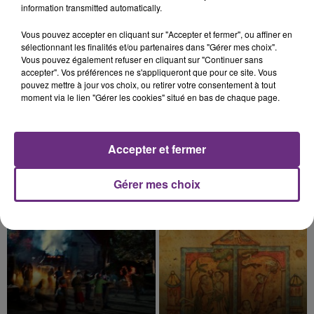
information transmitted automatically.
13h43
13h43
13h39
13h39
Vous pouvez accepter en cliquant sur "Accepter et fermer", ou affiner en
sélectionnant les finalités et/ou partenaires dans "Gérer mes choix".
Vous pouvez également refuser en cliquant sur "Continuer sans
accepter". Vos préférences ne s'appliqueront que pour ce site. Vous
pouvez mettre à jour vos choix, ou retirer votre consentement à tout
moment via le lien "Gérer les cookies" situé en bas de chaque page.
Accepter et fermer
INDOCHINE
COLDPLAY
Gérer mes choix
Les Nouveaux Soleils
A Sky Full Of Stars
13h36
13h36
13h33
13h33