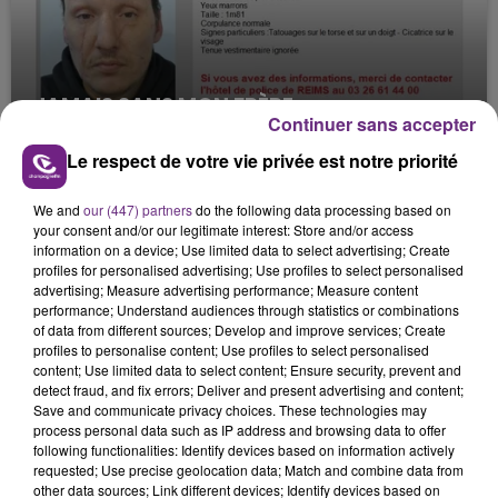
JAMAIS SANS MON FRÈRE
Continuer sans accepter
Julien Fourel n'a plus donné signé de vie depuis 5
mois. Sa sœur poursuit ses recherches pour le
Le respect de votre vie privée est notre priorité
retrouver.
We and
our (447) partners
do the following data processing based on
your consent and/or our legitimate interest: Store and/or access
information on a device; Use limited data to select advertising; Create
profiles for personalised advertising; Use profiles to select personalised
advertising; Measure advertising performance; Measure content
performance; Understand audiences through statistics or combinations
of data from different sources; Develop and improve services; Create
profiles to personalise content; Use profiles to select personalised
LA CENTRALE NUCLÉAIRE DE CHOOZ
content; Use limited data to select content; Ensure security, prevent and
TOUJOURS À L'ARRÊT
detect fraud, and fix errors; Deliver and present advertising and content;
Cela fait déjà une semaine que la centrale
Save and communicate privacy choices. These technologies may
process personal data such as IP address and browsing data to offer
nucléaire ardennaise est à l'arrêt. Une situation
following functionalities: Identify devices based on information actively
justifiée par la sécheresse intense qui est toujours
requested; Use precise geolocation data; Match and combine data from
TITRES DIFFUSÉS
présente.
other data sources; Link different devices; Identify devices based on