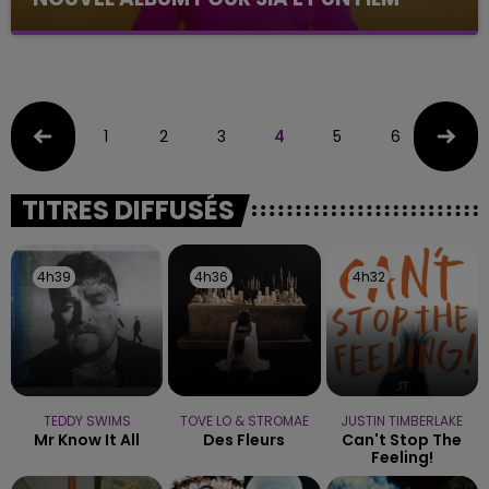
On l'attendait avec impatience, il est enfin là !
1
2
3
4
5
6
7
TITRES DIFFUSÉS
4h39
4h39
4h36
4h36
4h32
4h32
TEDDY SWIMS
TOVE LO & STROMAE
JUSTIN TIMBERLAKE
Mr Know It All
Des Fleurs
Can't Stop The
Feeling!