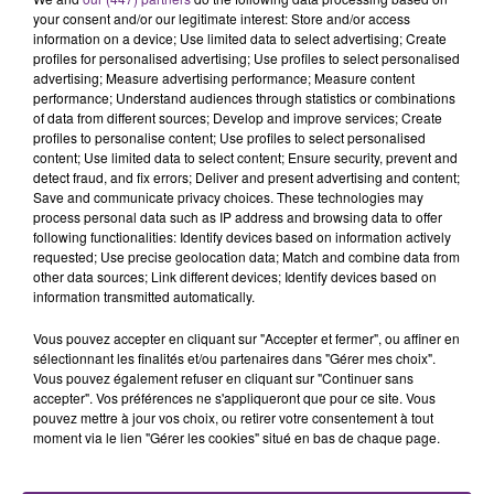
your consent and/or our legitimate interest: Store and/or access
information on a device; Use limited data to select advertising; Create
profiles for personalised advertising; Use profiles to select personalised
advertising; Measure advertising performance; Measure content
performance; Understand audiences through statistics or combinations
of data from different sources; Develop and improve services; Create
profiles to personalise content; Use profiles to select personalised
content; Use limited data to select content; Ensure security, prevent and
detect fraud, and fix errors; Deliver and present advertising and content;
Save and communicate privacy choices. These technologies may
process personal data such as IP address and browsing data to offer
30 novembre 2020
following functionalities: Identify devices based on information actively
DRAKE POURRAIT INCARNER BARACK
requested; Use precise geolocation data; Match and combine data from
OBAMA AU CINÉMA
other data sources; Link different devices; Identify devices based on
information transmitted automatically.
Obama aurait donné son accord pour que Drake
l'incarne dans un biopic.
Vous pouvez accepter en cliquant sur "Accepter et fermer", ou affiner en
sélectionnant les finalités et/ou partenaires dans "Gérer mes choix".
Vous pouvez également refuser en cliquant sur "Continuer sans
accepter". Vos préférences ne s'appliqueront que pour ce site. Vous
pouvez mettre à jour vos choix, ou retirer votre consentement à tout
moment via le lien "Gérer les cookies" situé en bas de chaque page.