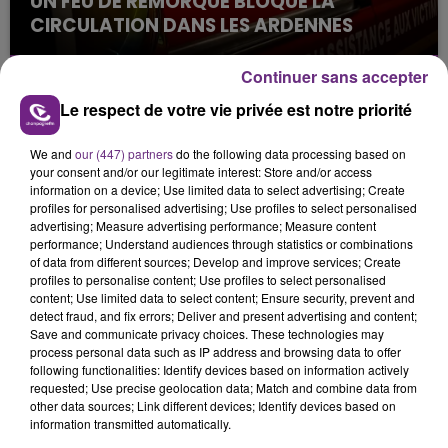
UN FEU DE REMORQUE BLOQUE LA
CIRCULATION DANS LES ARDENNES
Un feu de remorque s'est déclaré ce mercredi en
fin de matinée sur l'A34.
Continuer sans accepter
Le respect de votre vie privée est notre priorité
We and
our (447) partners
do the following data processing based on
your consent and/or our legitimate interest: Store and/or access
information on a device; Use limited data to select advertising; Create
profiles for personalised advertising; Use profiles to select personalised
advertising; Measure advertising performance; Measure content
performance; Understand audiences through statistics or combinations
VENEZ FÊTER CE WEEK-END
of data from different sources; Develop and improve services; Create
L'ANNIVERSAIRE DE WOINIC
profiles to personalise content; Use profiles to select personalised
content; Use limited data to select content; Ensure security, prevent and
Ce samedi 8 août sera un grand jour :
detect fraud, and fix errors; Deliver and present advertising and content;
l'anniversaire du plus gros sanglier du monde.
Save and communicate privacy choices. These technologies may
Une fête est donc organisée et vous êtes tous
process personal data such as IP address and browsing data to offer
TITRES DIFFUSÉS
following functionalities: Identify devices based on information actively
conviés !
requested; Use precise geolocation data; Match and combine data from
other data sources; Link different devices; Identify devices based on
information transmitted automatically.
0h51
0h51
0h47
0h47