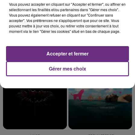
Vous pouvez accepter en cliquant sur "Accepter et fermer", ou affiner en
sélectionnant les finalités et/ou partenaires dans "Gérer mes choix".
Vous pouvez également refuser en cliquant sur "Continuer sans
accepter". Vos préférences ne s'appliqueront que pour ce site. Vous
pouvez mettre à jour vos choix, ou retirer votre consentement à tout
moment via le lien "Gérer les cookies" situé en bas de chaque page.
Accepter et fermer
AVA MAX
CALVIN HARRIS FEAT. RIHANNA
Who's Laughing Now
This Is What You Came For
Gérer mes choix
0h44
0h44
0h42
0h42