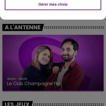
Gérer mes choix
JEREMY FREROT
KE$HA
Frerot
Tik Tok
A L'ANTENNE
15h00 - 19h00
Le Club Champagne FM
LES JEUX