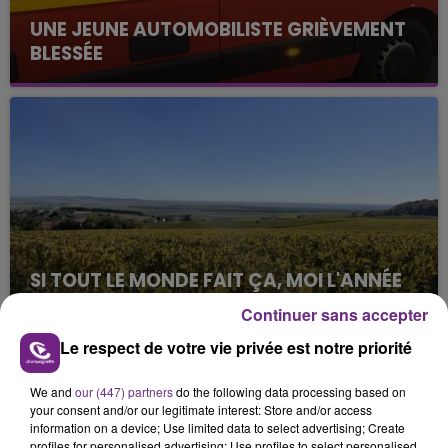
UNE JEUNE AUTOMOBILISTE GRIÈVEMENT
BLESSÉE
Une automobiliste s'est retrouvée piégée dans
son véhicule après une collision avec un poids
lourd. Très grièvement blessée, la jeune femme
de 20 ans a été...
SI TOUT LE MONDE FAIT ÇA, MOI L'ANNÉE
PROCHAINE JE VENDANGE EN...
Continuer sans accepter
La vendange en Champagne a débuté ce jeudi 6
Le respect de votre vie privée est notre priorité
août dans la commune de Montgueux (Aube). Du
jamais vu !
TITRES DIFFUSÉS
We and
our (447) partners
do the following data processing based on
your consent and/or our legitimate interest: Store and/or access
information on a device; Use limited data to select advertising; Create
profiles for personalised advertising; Use profiles to select personalised