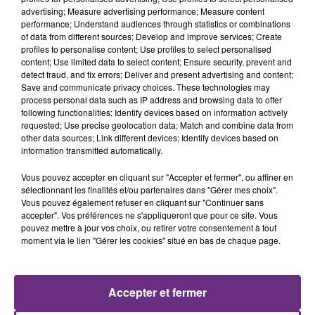
9h43
9h43
9h40
9h40
advertising; Measure advertising performance; Measure content
performance; Understand audiences through statistics or combinations
of data from different sources; Develop and improve services; Create
profiles to personalise content; Use profiles to select personalised
content; Use limited data to select content; Ensure security, prevent and
detect fraud, and fix errors; Deliver and present advertising and content;
Save and communicate privacy choices. These technologies may
process personal data such as IP address and browsing data to offer
following functionalities: Identify devices based on information actively
requested; Use precise geolocation data; Match and combine data from
other data sources; Link different devices; Identify devices based on
BOULEVARD DES AIRS
JENNIFER LOPEZ & DAVID GUETTA
information transmitted automatically.
Bruxelles
Save Me Tonight
Vous pouvez accepter en cliquant sur "Accepter et fermer", ou affiner en
sélectionnant les finalités et/ou partenaires dans "Gérer mes choix".
9h32
9h32
9h29
9h29
Vous pouvez également refuser en cliquant sur "Continuer sans
accepter". Vos préférences ne s'appliqueront que pour ce site. Vous
pouvez mettre à jour vos choix, ou retirer votre consentement à tout
moment via le lien "Gérer les cookies" situé en bas de chaque page.
Accepter et fermer