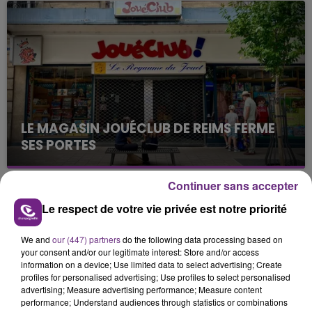
nucléaire ardennaise est à l'arrêt. Une situation
justifiée par la sécheresse intense qui est toujours
présente.
LE MAGASIN JOUÉCLUB DE REIMS FERME
SES PORTES
C'était l'une des institutions du centre-ville
rémois. Le magasin JouéClub est contraint de
Continuer sans accepter
fermer ses portes.
TITRES DIFFUSÉS
Le respect de votre vie privée est notre priorité
We and
our (447) partners
do the following data processing based on
7h00
7h00
6h56
6h56
your consent and/or our legitimate interest: Store and/or access
information on a device; Use limited data to select advertising; Create
profiles for personalised advertising; Use profiles to select personalised
advertising; Measure advertising performance; Measure content
performance; Understand audiences through statistics or combinations