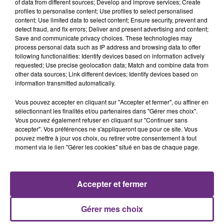
of data from different sources; Develop and improve services; Create
profiles to personalise content; Use profiles to select personalised
content; Use limited data to select content; Ensure security, prevent and
detect fraud, and fix errors; Deliver and present advertising and content;
Save and communicate privacy choices. These technologies may
process personal data such as IP address and browsing data to offer
following functionalities: Identify devices based on information actively
TEDDY SWIMS
TEDDYBEAR
requested; Use precise geolocation data; Match and combine data from
Mr Know It All
Chaussures Roses
other data sources; Link different devices; Identify devices based on
information transmitted automatically.
6h53
6h53
6h49
6h49
Vous pouvez accepter en cliquant sur "Accepter et fermer", ou affiner en
sélectionnant les finalités et/ou partenaires dans "Gérer mes choix".
Vous pouvez également refuser en cliquant sur "Continuer sans
accepter". Vos préférences ne s'appliqueront que pour ce site. Vous
pouvez mettre à jour vos choix, ou retirer votre consentement à tout
moment via le lien "Gérer les cookies" situé en bas de chaque page.
Accepter et fermer
HOZIER
CHRISTOPHE WILLEM
Too Sweet
Systaime
Gérer mes choix