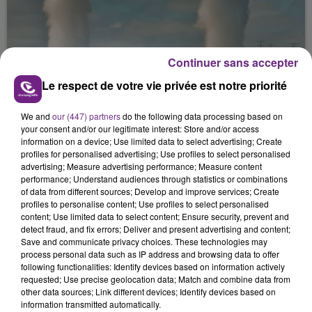
Continuer sans accepter
Le respect de votre vie privée est notre priorité
7 août 2026
We and
our (447) partners
do the following data processing based on
LA CENTRALE NUCLÉAIRE DE CHOOZ
your consent and/or our legitimate interest: Store and/or access
TOUJOURS À L'ARRÊT
information on a device; Use limited data to select advertising; Create
profiles for personalised advertising; Use profiles to select personalised
Cela fait déjà une semaine que la centrale
advertising; Measure advertising performance; Measure content
nucléaire ardennaise est à l'arrêt. Une situation
performance; Understand audiences through statistics or combinations
justifiée par la sécheresse intense qui est toujours
of data from different sources; Develop and improve services; Create
profiles to personalise content; Use profiles to select personalised
présente.
content; Use limited data to select content; Ensure security, prevent and
detect fraud, and fix errors; Deliver and present advertising and content;
Save and communicate privacy choices. These technologies may
process personal data such as IP address and browsing data to offer
following functionalities: Identify devices based on information actively
requested; Use precise geolocation data; Match and combine data from
7 août 2026
other data sources; Link different devices; Identify devices based on
LE MAGASIN JOUÉCLUB DE REIMS FERME
information transmitted automatically.