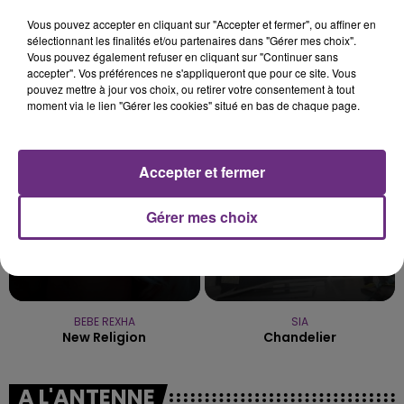
SES PORTES
C'était l'une des institutions du centre-ville
Vous pouvez accepter en cliquant sur "Accepter et fermer", ou affiner en
sélectionnant les finalités et/ou partenaires dans "Gérer mes choix".
rémois. Le magasin JouéClub est contraint de
Vous pouvez également refuser en cliquant sur "Continuer sans
fermer ses portes.
accepter". Vos préférences ne s'appliqueront que pour ce site. Vous
TITRES DIFFUSÉS
pouvez mettre à jour vos choix, ou retirer votre consentement à tout
moment via le lien "Gérer les cookies" situé en bas de chaque page.
17h16
17h16
17h09
17h09
Accepter et fermer
Gérer mes choix
BEBE REXHA
SIA
New Religion
Chandelier
A L'ANTENNE