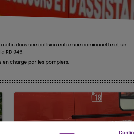
matin dans une collision entre une camionnette et un
la RD 946.
s en charge par les pompiers.
Contin