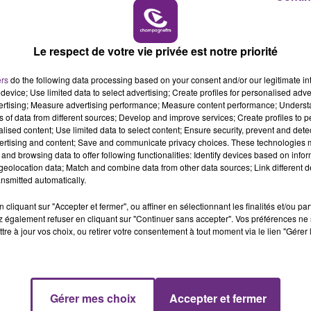
14h00 - 15h00
UNE JEUNE AUTOMOBILISTE GRIÈVEMENT
LA RADIO POP
BLESSÉE
Le respect de votre vie privée est notre priorité
Une automobiliste s'est retrouvée piégée dans
son véhicule après une collision avec un poids
ers
do the following data processing based on your consent and/or our legitimate int
lourd. Très grièvement blessée, la jeune femme
device; Use limited data to select advertising; Create profiles for personalised adver
vertising; Measure advertising performance; Measure content performance; Unders
de 20 ans a été...
ns of data from different sources; Develop and improve services; Create profiles to 
alised content; Use limited data to select content; Ensure security, prevent and detect
ertising and content; Save and communicate privacy choices. These technologies
and browsing data to offer following functionalities: Identify devices based on infor
eolocation data; Match and combine data from other data sources; Link different de
nsmitted automatically.
cliquant sur "Accepter et fermer", ou affiner en sélectionnant les finalités et/ou pa
 également refuser en cliquant sur "Continuer sans accepter". Vos préférences ne 
tre à jour vos choix, ou retirer votre consentement à tout moment via le lien "Gérer 
Gérer mes choix
Accepter et fermer
15h00 - 19h00