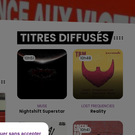
TITRES DIFFUSÉS
10h51
10h51
10h48
10h48
MUSE
LOST FREQUENCIES
Nightshift Superstar
Reality
10h44
10h44
10h41
10h41
uer sans accepter