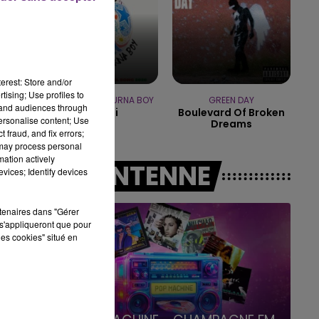
15h00 - 19h00
LE CLUB CHAMPAGNE FM
erest: Store and/or
tising; Use profiles to
SHAKIRA FEAT. BURNA BOY
GREEN DAY
tand audiences through
Dai Dai
Boulevard Of Broken
personalise content; Use
Dreams
 fraud, and fix errors;
 may process personal
mation actively
A L'ANTENNE
vices; Identify devices
rtenaires dans "Gérer
s'appliqueront que pour
les cookies" situé en
19h00 - 19h15