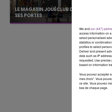
10h00 - 14h00
LE MAGASIN JOUÉCLUB DE REIMS FERME
LE TICKET DE CAISSE
SES PORTES
C'était l'une des institutions du centre-ville
rémois. Le magasin JouéClub est contraint de
We and
our (447) partn
fermer ses portes.
access information on a 
select personalised ad
statistics or combinatio
profiles to select person
Deliver and present adv
data such as IP address 
requested; Use precise g
based on information tra
Vous pouvez accepter en 
mes choix". Vous pouvez
ce site. Vous pouvez met
bas de chaque page.
14h00 - 15h00