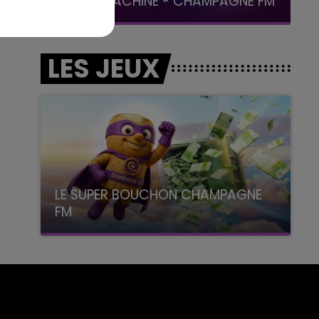
LA POP MACHINE - CHAMPAGNE FM
LES JEUX
LE SUPER BOUCHON CHAMPAGNE
FM
avec La Famille Champagne FM, à 8H10