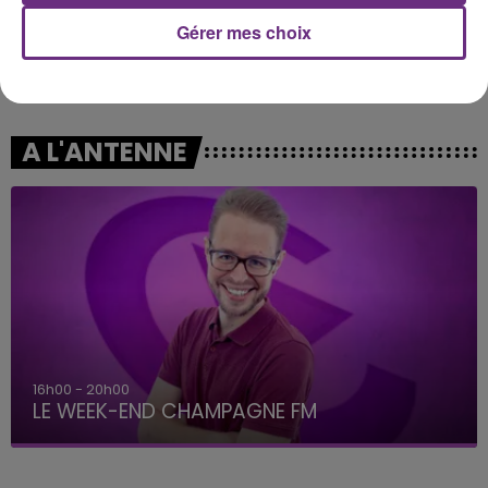
Gérer mes choix
TEMPER CITY
GIMS
Self Aware
Soleil
A L'ANTENNE
16h00 - 20h00
LE WEEK-END CHAMPAGNE FM