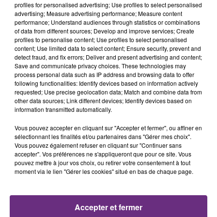
profiles for personalised advertising; Use profiles to select personalised
advertising; Measure advertising performance; Measure content
4h44
4h44
4h41
4h41
performance; Understand audiences through statistics or combinations
of data from different sources; Develop and improve services; Create
profiles to personalise content; Use profiles to select personalised
content; Use limited data to select content; Ensure security, prevent and
detect fraud, and fix errors; Deliver and present advertising and content;
Save and communicate privacy choices. These technologies may
process personal data such as IP address and browsing data to offer
following functionalities: Identify devices based on information actively
requested; Use precise geolocation data; Match and combine data from
other data sources; Link different devices; Identify devices based on
information transmitted automatically.
ANGELE & JUSTICE
THE WEEKND
What You Want
Save Your Tears
Vous pouvez accepter en cliquant sur "Accepter et fermer", ou affiner en
sélectionnant les finalités et/ou partenaires dans "Gérer mes choix".
4h37
4h37
4h35
4h35
Vous pouvez également refuser en cliquant sur "Continuer sans
accepter". Vos préférences ne s'appliqueront que pour ce site. Vous
pouvez mettre à jour vos choix, ou retirer votre consentement à tout
moment via le lien "Gérer les cookies" situé en bas de chaque page.
Accepter et fermer