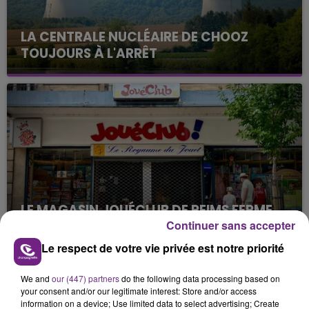
LA CENTRALE NUCLÉAIRE DE CHOOZ
TOUJOURS À L'ARRÊT
Cela fait déjà une semaine que la centrale
nucléaire ardennaise est à l'arrêt. Une situation
justifiée par la sécheresse intense qui est toujours
présente.
LE MAGASIN JOUÉCLUB DE REIMS FERME
SES PORTES
Continuer sans accepter
C'était l'une des institutions du centre-ville
Le respect de votre vie privée est notre priorité
rémois. Le magasin JouéClub est contraint de
fermer ses portes.
We and
our (447) partners
do the following data processing based on
TITRES DIFFUSÉS
your consent and/or our legitimate interest: Store and/or access
information on a device; Use limited data to select advertising; Create