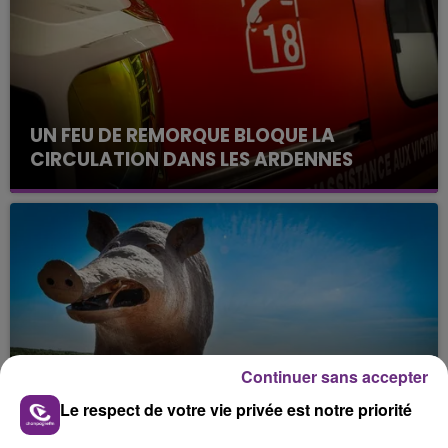
UN FEU DE REMORQUE BLOQUE LA
CIRCULATION DANS LES ARDENNES
Un feu de remorque s'est déclaré ce mercredi en
fin de matinée sur l'A34.
Continuer sans accepter
VENEZ FÊTER CE WEEK-END
L'ANNIVERSAIRE DE WOINIC
Le respect de votre vie privée est notre priorité
Ce samedi 8 août sera un grand jour :