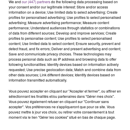
We and
our (447) partners
do the following data processing based on
l'anniversaire du plus gros sanglier du monde.
your consent and/or our legitimate interest: Store and/or access
Une fête est donc organisée et vous êtes tous
information on a device; Use limited data to select advertising; Create
TITRES DIFFUSÉS
conviés !
profiles for personalised advertising; Use profiles to select personalised
advertising; Measure advertising performance; Measure content
performance; Understand audiences through statistics or combinations
13h08
13h08
13h04
13h04
of data from different sources; Develop and improve services; Create
profiles to personalise content; Use profiles to select personalised
content; Use limited data to select content; Ensure security, prevent and
detect fraud, and fix errors; Deliver and present advertising and content;
Save and communicate privacy choices. These technologies may
process personal data such as IP address and browsing data to offer
following functionalities: Identify devices based on information actively
requested; Use precise geolocation data; Match and combine data from
other data sources; Link different devices; Identify devices based on
information transmitted automatically.
Vous pouvez accepter en cliquant sur "Accepter et fermer", ou affiner en
CHRISTOPHE MAE
ED SHEERAN
sélectionnant les finalités et/ou partenaires dans "Gérer mes choix".
La Lune
Shape Of You
Vous pouvez également refuser en cliquant sur "Continuer sans
accepter". Vos préférences ne s'appliqueront que pour ce site. Vous
13h01
13h01
12h59
12h59
pouvez mettre à jour vos choix, ou retirer votre consentement à tout
moment via le lien "Gérer les cookies" situé en bas de chaque page.