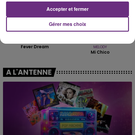
Accepter et fermer
Gérer mes choix
ALEX WARREN
DJ GOJA & JASON DERULO &
Fever Dream
MELODY
Mi Chico
A L'ANTENNE