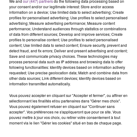
Ce samedi 8 août sera un grand jour :
We and
our (447) partners
do the following data processing based on
your consent and/or our legitimate interest: Store and/or access
l'anniversaire du plus gros sanglier du monde.
information on a device; Use limited data to select advertising; Create
Une fête est donc organisée et vous êtes tous
TITRES DIFFUSÉS
profiles for personalised advertising; Use profiles to select personalised
conviés !
advertising; Measure advertising performance; Measure content
performance; Understand audiences through statistics or combinations
of data from different sources; Develop and improve services; Create
10h47
10h47
10h44
10h44
profiles to personalise content; Use profiles to select personalised
content; Use limited data to select content; Ensure security, prevent and
detect fraud, and fix errors; Deliver and present advertising and content;
Save and communicate privacy choices. These technologies may
process personal data such as IP address and browsing data to offer
following functionalities: Identify devices based on information actively
requested; Use precise geolocation data; Match and combine data from
other data sources; Link different devices; Identify devices based on
information transmitted automatically.
Vous pouvez accepter en cliquant sur "Accepter et fermer", ou affiner en
sélectionnant les finalités et/ou partenaires dans "Gérer mes choix".
INDOCHINE
RIHANNA FEAT. CALVIN HARRIS
Les Nouveaux Soleils
We Found Love
Vous pouvez également refuser en cliquant sur "Continuer sans
accepter". Vos préférences ne s'appliqueront que pour ce site. Vous
pouvez mettre à jour vos choix, ou retirer votre consentement à tout
10h41
10h41
10h38
10h38
moment via le lien "Gérer les cookies" situé en bas de chaque page.