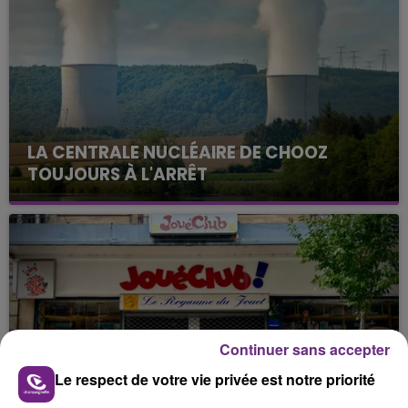
LA CENTRALE NUCLÉAIRE DE CHOOZ
TOUJOURS À L'ARRÊT
Cela fait déjà une semaine que la centrale
nucléaire ardennaise est à l'arrêt. Une situation
justifiée par la sécheresse intense qui est toujours
présente.
Continuer sans accepter
LE MAGASIN JOUÉCLUB DE REIMS FERME
Le respect de votre vie privée est notre priorité
SES PORTES