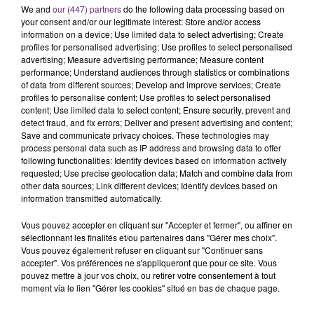
We and
our (447) partners
do the following data processing based on
C'était l'une des institutions du centre-ville
your consent and/or our legitimate interest: Store and/or access
rémois. Le magasin JouéClub est contraint de
information on a device; Use limited data to select advertising; Create
fermer ses portes.
profiles for personalised advertising; Use profiles to select personalised
TITRES DIFFUSÉS
advertising; Measure advertising performance; Measure content
performance; Understand audiences through statistics or combinations
of data from different sources; Develop and improve services; Create
profiles to personalise content; Use profiles to select personalised
14h02
14h02
14h00
14h00
content; Use limited data to select content; Ensure security, prevent and
detect fraud, and fix errors; Deliver and present advertising and content;
Save and communicate privacy choices. These technologies may
process personal data such as IP address and browsing data to offer
following functionalities: Identify devices based on information actively
requested; Use precise geolocation data; Match and combine data from
other data sources; Link different devices; Identify devices based on
information transmitted automatically.
Vous pouvez accepter en cliquant sur "Accepter et fermer", ou affiner en
sélectionnant les finalités et/ou partenaires dans "Gérer mes choix".
SHAKIRA FEAT. BURNA BOY
PIERRE DE MAERE
Vous pouvez également refuser en cliquant sur "Continuer sans
Dai Dai
Je Pense A Vous
accepter". Vos préférences ne s'appliqueront que pour ce site. Vous
pouvez mettre à jour vos choix, ou retirer votre consentement à tout
moment via le lien "Gérer les cookies" situé en bas de chaque page.
13h57
13h57
13h49
13h49