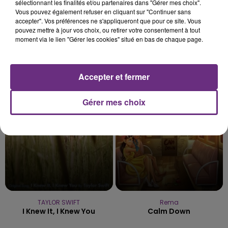
sélectionnant les finalités et/ou partenaires dans "Gérer mes choix".
Vous pouvez également refuser en cliquant sur "Continuer sans
accepter". Vos préférences ne s'appliqueront que pour ce site. Vous
pouvez mettre à jour vos choix, ou retirer votre consentement à tout
moment via le lien "Gérer les cookies" situé en bas de chaque page.
BENSON BOONE
KYO
The Time Of My Life
Je Cours
Accepter et fermer
21h20
21h20
21h17
21h17
Gérer mes choix
TAYLOR SWIFT
Rema
I Knew It, I Knew You
Calm Down