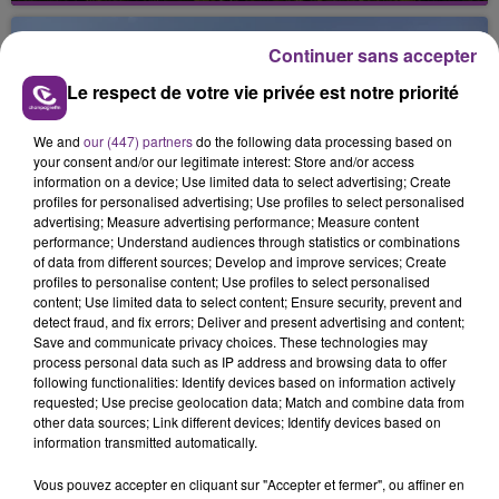
août dans la commune de Montgueux (Aube). Du
jamais vu !
Continuer sans accepter
Le respect de votre vie privée est notre priorité
We and
our (447) partners
do the following data processing based on
your consent and/or our legitimate interest: Store and/or access
information on a device; Use limited data to select advertising; Create
profiles for personalised advertising; Use profiles to select personalised
L'INSPECTION DU TRAVAIL RAPPELLE À
advertising; Measure advertising performance; Measure content
performance; Understand audiences through statistics or combinations
L'ORDRE SUR LES CONDITIONS DE...
of data from different sources; Develop and improve services; Create
Alors que les dates de début des vendange 2026
profiles to personalise content; Use profiles to select personalised
s'est avéré être plus précoce que prévu,
content; Use limited data to select content; Ensure security, prevent and
detect fraud, and fix errors; Deliver and present advertising and content;
l'inspection du Travail en profite pour rappeler
TITRES DIFFUSÉS
Save and communicate privacy choices. These technologies may
les conditions de...
process personal data such as IP address and browsing data to offer
following functionalities: Identify devices based on information actively
requested; Use precise geolocation data; Match and combine data from
21h26
21h26
21h23
21h23
other data sources; Link different devices; Identify devices based on
information transmitted automatically.
Vous pouvez accepter en cliquant sur "Accepter et fermer", ou affiner en