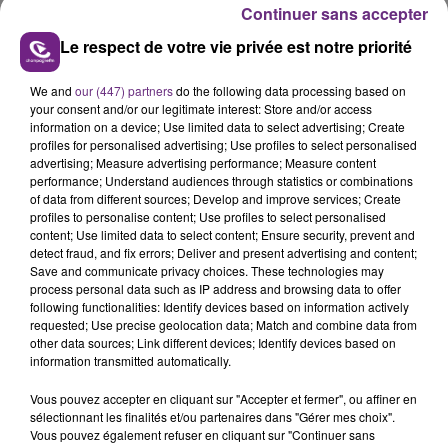
Continuer sans accepter
Le respect de votre vie privée est notre priorité
We and
our (447) partners
do the following data processing based on
LE MAGASIN JOUÉCLUB DE REIMS FERME
your consent and/or our legitimate interest: Store and/or access
information on a device; Use limited data to select advertising; Create
SES PORTES
profiles for personalised advertising; Use profiles to select personalised
C'était l'une des institutions du centre-ville
advertising; Measure advertising performance; Measure content
rémois. Le magasin JouéClub est contraint de
performance; Understand audiences through statistics or combinations
of data from different sources; Develop and improve services; Create
fermer ses portes.
TITRES DIFFUSÉS
profiles to personalise content; Use profiles to select personalised
content; Use limited data to select content; Ensure security, prevent and
detect fraud, and fix errors; Deliver and present advertising and content;
Save and communicate privacy choices. These technologies may
21h22
21h22
21h19
21h19
process personal data such as IP address and browsing data to offer
following functionalities: Identify devices based on information actively
requested; Use precise geolocation data; Match and combine data from
other data sources; Link different devices; Identify devices based on
information transmitted automatically.
Vous pouvez accepter en cliquant sur "Accepter et fermer", ou affiner en
sélectionnant les finalités et/ou partenaires dans "Gérer mes choix".
Vous pouvez également refuser en cliquant sur "Continuer sans