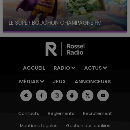
LE SUPER BOUCHON CHAMPAGNE FM
avec La Famille Champagne FM, à 8H10
ACCUEIL
RADIO
ACTUS
MÉDIAS
JEUX
ANNONCEURS
Contacts
Règlements
Recrutement
Mentions Légales
Gestion des cookies