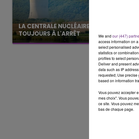
7h00 - 11h00
BEST OF
LA CENTRALE NUCLÉAIRE DE CHOOZ
TOUJOURS À L'ARRÊT
We and
our (447) partn
Cela fait déjà une semaine que la centrale
access information on a 
select personalised ad
nucléaire ardennaise est à l'arrêt. Une situation
statistics or combinatio
justifiée par la sécheresse intense qui est
profiles to select person
toujours présente.
Deliver and present adv
data such as IP address 
requested; Use precise g
based on information tra
Vous pouvez accepter en 
mes choix". Vous pouvez
ce site. Vous pouvez met
bas de chaque page.
11h00 - 16h00