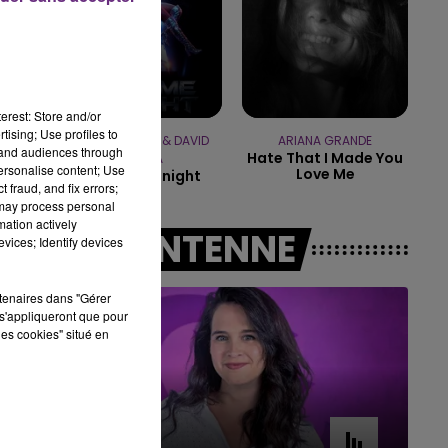
16h00 - 20h00
LE WEEK-END CHAMPAGNE FM
erest: Store and/or
tising; Use profiles to
JENNIFER LOPEZ & DAVID
ARIANA GRANDE
tand audiences through
Hate That I Made You
GUETTA
personalise content; Use
Love Me
Save Me Tonight
 fraud, and fix errors;
 may process personal
mation actively
A L'ANTENNE
vices; Identify devices
rtenaires dans "Gérer
s'appliqueront que pour
les cookies" situé en
7h00 - 11h00