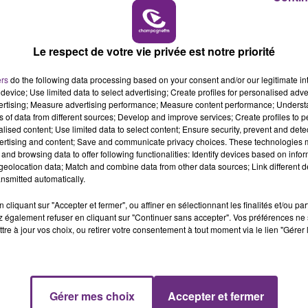
11h00 - 16h00
LE WEEK-END CHAMPAGNE FM
Le respect de votre vie privée est notre priorité
LE MAGASIN JOUÉCLUB DE REIMS FERME
SES PORTES
ers
do the following data processing based on your consent and/or our legitimate int
C'était l'une des institutions du centre-ville
device; Use limited data to select advertising; Create profiles for personalised adver
vertising; Measure advertising performance; Measure content performance; Unders
rémois. Le magasin JouéClub est contraint de
ns of data from different sources; Develop and improve services; Create profiles to 
fermer ses portes.
alised content; Use limited data to select content; Ensure security, prevent and detect
ertising and content; Save and communicate privacy choices. These technologies
and browsing data to offer following functionalities: Identify devices based on infor
eolocation data; Match and combine data from other data sources; Link different de
nsmitted automatically.
cliquant sur "Accepter et fermer", ou affiner en sélectionnant les finalités et/ou pa
 également refuser en cliquant sur "Continuer sans accepter". Vos préférences ne 
tre à jour vos choix, ou retirer votre consentement à tout moment via le lien "Gérer 
Gérer mes choix
Accepter et fermer
16h00 - 20h00