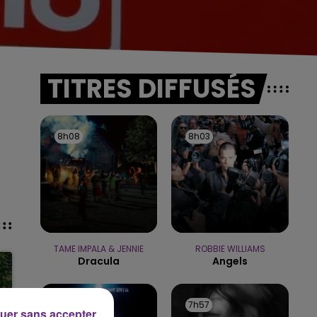
TITRES DIFFUSÉS
8h08
8h08
8h03
8h03
TAME IMPALA & JENNIE
ROBBIE WILLIAMS
Dracula
Angels
8h00
8h00
7h57
7h57
uer sans accepter