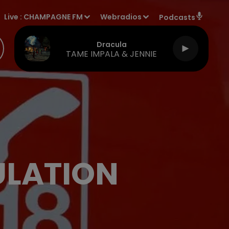
Live :
CHAMPAGNE FM
Webradios
Podcasts
Dracula
TAME IMPALA & JENNIE
ULATION