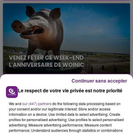
fin de matinée sur l'A34.
VENEZ FÊTER CE WEEK-END
L'ANNIVERSAIRE DE WOINIC
Ce samedi 8 août sera un grand jour :
l'anniversaire du plus gros sanglier du monde.
Continuer sans accepter
Une fête est donc organisée et vous êtes tous
TITRES DIFFUSÉS
Le respect de votre vie privée est notre priorité
conviés !
We and
our (447) partners
do the following data processing based on
your consent and/or our legitimate interest: Store and/or access
5h35
5h35
5h33
5h33
information on a device; Use limited data to select advertising; Create
profiles for personalised advertising; Use profiles to select personalised
advertising; Measure advertising performance; Measure content
performance; Understand audiences through statistics or combinations