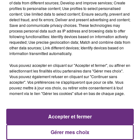
of data from different sources; Develop and improve services; Create
profiles to personalise content; Use profiles to select personalised
content; Use limited data to select content; Ensure security, prevent and
detect fraud, and fix errors; Deliver and present advertising and content;
Save and communicate privacy choices. These technologies may
process personal data such as IP address and browsing data to offer
following functionalities: Identify devices based on information actively
DJO
ALEX WARREN
requested; Use precise geolocation data; Match and combine data from
End Of Beginning
Fever Dream
other data sources; Link different devices; Identify devices based on
information transmitted automatically.
5h28
5h28
5h24
5h24
Vous pouvez accepter en cliquant sur "Accepter et fermer", ou affiner en
sélectionnant les finalités et/ou partenaires dans "Gérer mes choix".
Vous pouvez également refuser en cliquant sur "Continuer sans
accepter". Vos préférences ne s'appliqueront que pour ce site. Vous
pouvez mettre à jour vos choix, ou retirer votre consentement à tout
moment via le lien "Gérer les cookies" situé en bas de chaque page.
Accepter et fermer
JAY Z & ALICIA KEYS
MUSE
Empire State Of Mind
Nightshift Superstar
Gérer mes choix