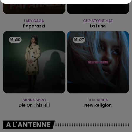
LADY GAGA
CHRISTOPHE MAE
Paparazzi
La Lune
16h30
16h30
16h27
16h27
SIENNA SPIRO
BEBE REXHA
Die On This Hill
New Religion
A L'ANTENNE