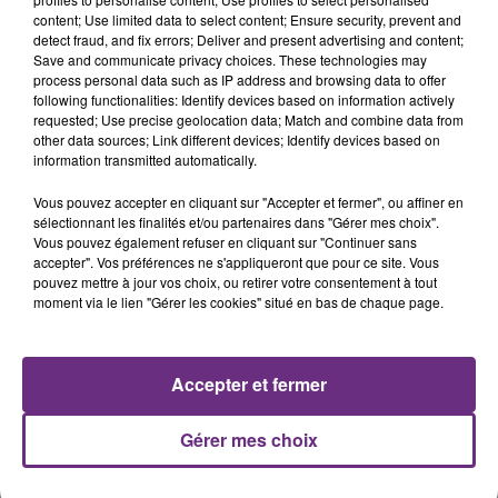
les conditions de...
content; Use limited data to select content; Ensure security, prevent and
detect fraud, and fix errors; Deliver and present advertising and content;
Save and communicate privacy choices. These technologies may
process personal data such as IP address and browsing data to offer
following functionalities: Identify devices based on information actively
requested; Use precise geolocation data; Match and combine data from
other data sources; Link different devices; Identify devices based on
UN FEU DE REMORQUE BLOQUE LA
information transmitted automatically.
CIRCULATION DANS LES ARDENNES
Vous pouvez accepter en cliquant sur "Accepter et fermer", ou affiner en
Un feu de remorque s'est déclaré ce mercredi en
sélectionnant les finalités et/ou partenaires dans "Gérer mes choix".
fin de matinée sur l'A34.
Vous pouvez également refuser en cliquant sur "Continuer sans
accepter". Vos préférences ne s'appliqueront que pour ce site. Vous
TITRES DIFFUSÉS
pouvez mettre à jour vos choix, ou retirer votre consentement à tout
moment via le lien "Gérer les cookies" situé en bas de chaque page.
16h41
16h41
16h38
16h38
Accepter et fermer
Gérer mes choix