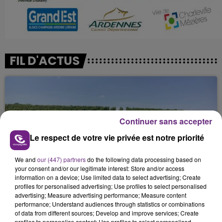
FIL D'ACTUS
Continuer sans accepter
Le respect de votre vie privée est notre priorité
We and
our (447) partners
do the following data processing based on
L'INSPECTION DU TRAVAIL RAPPELLE À
your consent and/or our legitimate interest: Store and/or access
L'ORDRE SUR LES CONDITIONS DE...
information on a device; Use limited data to select advertising; Create
profiles for personalised advertising; Use profiles to select personalised
Alors que les dates de début des vendange 2026
advertising; Measure advertising performance; Measure content
s'est avéré être plus précoce que prévu,
performance; Understand audiences through statistics or combinations
of data from different sources; Develop and improve services; Create
l'inspection du Travail en profite pour rappeler
profiles to personalise content; Use profiles to select personalised