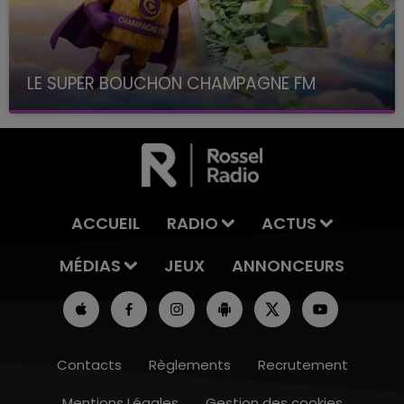
LE SUPER BOUCHON CHAMPAGNE FM
avec La Famille Champagne FM, à 8H10
ACCUEIL
RADIO
ACTUS
MÉDIAS
JEUX
ANNONCEURS
Contacts
Règlements
Recrutement
Mentions Légales
Gestion des cookies