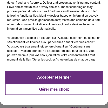
detect fraud, and fix errors; Deliver and present advertising and content;
Save and communicate privacy choices. These technologies may
process personal data such as IP address and browsing data to offer
following functionalities: Identify devices based on information actively
LE MAGASIN JOUÉCLUB DE REIMS FERME
requested; Use precise geolocation data; Match and combine data from
SES PORTES
other data sources; Link different devices; Identify devices based on
C'était l'une des institutions du centre-ville
information transmitted automatically.
rémois. Le magasin JouéClub est contraint de
Vous pouvez accepter en cliquant sur "Accepter et fermer", ou affiner en
fermer ses portes.
sélectionnant les finalités et/ou partenaires dans "Gérer mes choix".
TITRES DIFFUSÉS
Vous pouvez également refuser en cliquant sur "Continuer sans
accepter". Vos préférences ne s'appliqueront que pour ce site. Vous
pouvez mettre à jour vos choix, ou retirer votre consentement à tout
moment via le lien "Gérer les cookies" situé en bas de chaque page.
15h39
15h39
15h36
15h36
Accepter et fermer
Gérer mes choix