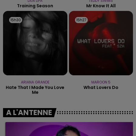
DUA LIPA
TEDDY SWIMS
Training Season
Mr Know It All
15h30
15h30
15h27
15h27
ARIANA GRANDE
MAROON 5
Hate That I Made You Love
What Lovers Do
Me
A L'ANTENNE