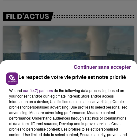
FIL D'ACTUS
Continuer sans accepter
Le respect de votre vie privée est notre priorité
LA CENTRALE NUCLÉAIRE DE CHOOZ
TOUJOURS À L'ARRÊT
We and
our (447) partners
do the following data processing based on
your consent and/or our legitimate interest: Store and/or access
Cela fait déjà une semaine que la centrale
information on a device; Use limited data to select advertising; Create
nucléaire ardennaise est à l'arrêt. Une situation
profiles for personalised advertising; Use profiles to select personalised
justifiée par la sécheresse intense qui est toujours
advertising; Measure advertising performance; Measure content
performance; Understand audiences through statistics or combinations
présente.
of data from different sources; Develop and improve services; Create
profiles to personalise content; Use profiles to select personalised
content; Use limited data to select content; Ensure security, prevent and