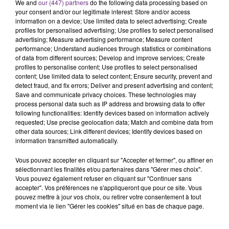
We and
our (447) partners
do the following data processing based on
rémois. Le magasin JouéClub est contraint de
your consent and/or our legitimate interest: Store and/or access
fermer ses portes.
information on a device; Use limited data to select advertising; Create
TITRES DIFFUSÉS
profiles for personalised advertising; Use profiles to select personalised
advertising; Measure advertising performance; Measure content
performance; Understand audiences through statistics or combinations
13h49
13h49
13h46
13h46
of data from different sources; Develop and improve services; Create
profiles to personalise content; Use profiles to select personalised
content; Use limited data to select content; Ensure security, prevent and
detect fraud, and fix errors; Deliver and present advertising and content;
Save and communicate privacy choices. These technologies may
process personal data such as IP address and browsing data to offer
following functionalities: Identify devices based on information actively
requested; Use precise geolocation data; Match and combine data from
other data sources; Link different devices; Identify devices based on
information transmitted automatically.
Vous pouvez accepter en cliquant sur "Accepter et fermer", ou affiner en
HOSHI
ARIANA GRANDE
sélectionnant les finalités et/ou partenaires dans "Gérer mes choix".
Ta Mariniere
Hate That I Made You Love
Vous pouvez également refuser en cliquant sur "Continuer sans
Me
accepter". Vos préférences ne s'appliqueront que pour ce site. Vous
pouvez mettre à jour vos choix, ou retirer votre consentement à tout
13h42
13h42
13h39
13h39
moment via le lien "Gérer les cookies" situé en bas de chaque page.