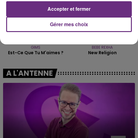
Accepter et fermer
Gérer mes choix
GIMS
BEBE REXHA
Est-Ce Que Tu M'aimes ?
New Religion
A L'ANTENNE