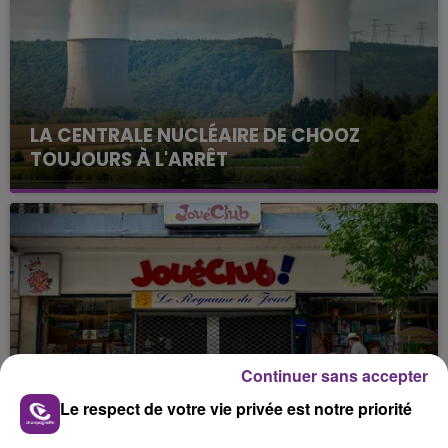
LA CENTRALE NUCLÉAIRE DE CHOOZ
TOUJOURS À L'ARRÊT
Cela fait déjà une semaine que la centrale
nucléaire ardennaise est à l'arrêt. Une situation
justifiée par la sécheresse intense qui est toujours
présente.
Continuer sans accepter
LE MAGASIN JOUÉCLUB DE REIMS FERME
SES PORTES
Le respect de votre vie privée est notre priorité
C'était l'une des institutions du centre-ville