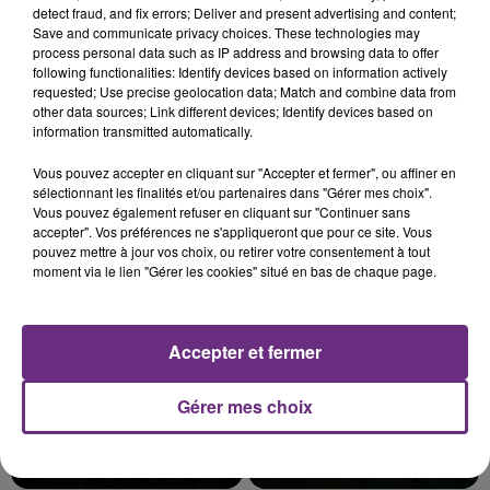
detect fraud, and fix errors; Deliver and present advertising and content;
Save and communicate privacy choices. These technologies may
process personal data such as IP address and browsing data to offer
following functionalities: Identify devices based on information actively
requested; Use precise geolocation data; Match and combine data from
LE MAGASIN JOUÉCLUB DE REIMS FERME
other data sources; Link different devices; Identify devices based on
SES PORTES
information transmitted automatically.
C'était l'une des institutions du centre-ville
Vous pouvez accepter en cliquant sur "Accepter et fermer", ou affiner en
rémois. Le magasin JouéClub est contraint de
sélectionnant les finalités et/ou partenaires dans "Gérer mes choix".
fermer ses portes.
Vous pouvez également refuser en cliquant sur "Continuer sans
TITRES DIFFUSÉS
accepter". Vos préférences ne s'appliqueront que pour ce site. Vous
pouvez mettre à jour vos choix, ou retirer votre consentement à tout
moment via le lien "Gérer les cookies" situé en bas de chaque page.
22h17
22h17
22h13
22h13
Accepter et fermer
Gérer mes choix