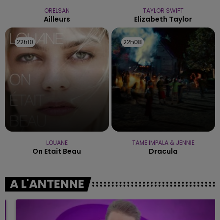
ORELSAN
TAYLOR SWIFT
Ailleurs
Elizabeth Taylor
22h10
22h10
22h08
22h08
LOUANE
TAME IMPALA & JENNIE
On Etait Beau
Dracula
A L'ANTENNE