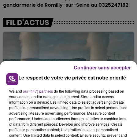
gendarmerie de Romilly-sur-Seine au 0325247182.
FIL D'ACTUS
Continuer sans accepter
Le respect de votre vie privée est notre priorité
LA CENTRALE NUCLÉAIRE DE CHOOZ
We and
our (447) partners
do the following data processing based on
TOUJOURS À L'ARRÊT
your consent and/or our legitimate interest: Store and/or access
information on a device; Use limited data to select advertising; Create
Cela fait déjà une semaine que la centrale
profiles for personalised advertising; Use profiles to select personalised
nucléaire ardennaise est à l'arrêt. Une situation
advertising; Measure advertising performance; Measure content
justifiée par la sécheresse intense qui est toujours
performance; Understand audiences through statistics or combinations
of data from different sources; Develop and improve services; Create
présente.
profiles to personalise content; Use profiles to select personalised
content; Use limited data to select content; Ensure security, prevent and