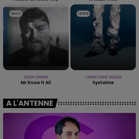
13h02
13h02
12h59
12h59
TEDDY SWIMS
CHRISTOPHE WILLEM
Mr Know It All
Systaime
A L'ANTENNE