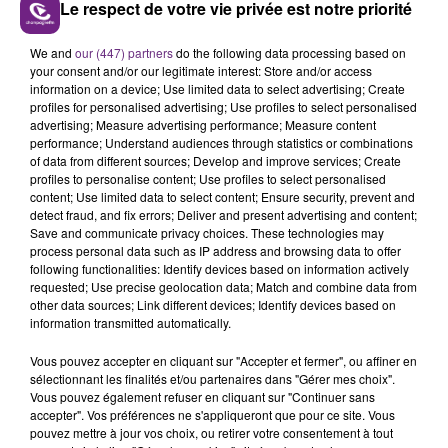
Le respect de votre vie privée est notre priorité
FIL D'ACTUS
We and
our (447) partners
do the following data processing based on
your consent and/or our legitimate interest: Store and/or access
information on a device; Use limited data to select advertising; Create
profiles for personalised advertising; Use profiles to select personalised
advertising; Measure advertising performance; Measure content
performance; Understand audiences through statistics or combinations
of data from different sources; Develop and improve services; Create
profiles to personalise content; Use profiles to select personalised
content; Use limited data to select content; Ensure security, prevent and
detect fraud, and fix errors; Deliver and present advertising and content;
Save and communicate privacy choices. These technologies may
LA CENTRALE NUCLÉAIRE DE CHOOZ
process personal data such as IP address and browsing data to offer
TOUJOURS À L'ARRÊT
following functionalities: Identify devices based on information actively
requested; Use precise geolocation data; Match and combine data from
Cela fait déjà une semaine que la centrale
other data sources; Link different devices; Identify devices based on
nucléaire ardennaise est à l'arrêt. Une situation
information transmitted automatically.
justifiée par la sécheresse intense qui est toujours
Vous pouvez accepter en cliquant sur "Accepter et fermer", ou affiner en
présente.
sélectionnant les finalités et/ou partenaires dans "Gérer mes choix".
Vous pouvez également refuser en cliquant sur "Continuer sans
accepter". Vos préférences ne s'appliqueront que pour ce site. Vous
pouvez mettre à jour vos choix, ou retirer votre consentement à tout