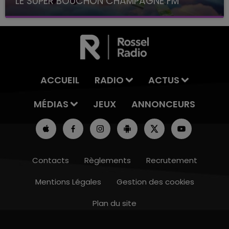
LE SUPER BOUCHON CHAMPAGNE FM
avec La Famille Champagne FM, à 8H10
ACCUEIL
RADIO
ACTUS
MÉDIAS
JEUX
ANNONCEURS
Contacts
Règlements
Recrutement
Mentions Légales
Gestion des cookies
Plan du site
7h00 - 12h00
LE WEEK-END CHAMPAGNE FM