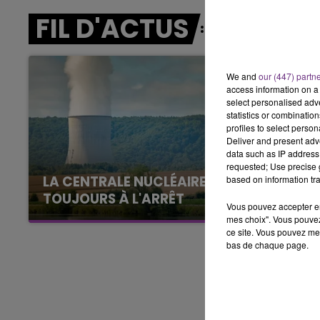
15h00 - 19h00
FIL D'ACTUS
LE CLUB CHAMPAGNE FM
We and
our (447) partn
access information on a 
select personalised ad
statistics or combinatio
profiles to select person
Deliver and present adv
data such as IP address 
requested; Use precise g
LA CENTRALE NUCLÉAIRE DE CHOOZ
based on information tra
TOUJOURS À L'ARRÊT
Vous pouvez accepter en 
Cela fait déjà une semaine que la centrale
mes choix". Vous pouvez
ce site. Vous pouvez met
nucléaire ardennaise est à l'arrêt. Une situation
bas de chaque page.
justifiée par la sécheresse intense qui est
toujours présente.
19h00 - 19h15
FM
LA POP MACHINE - CHAMPAG