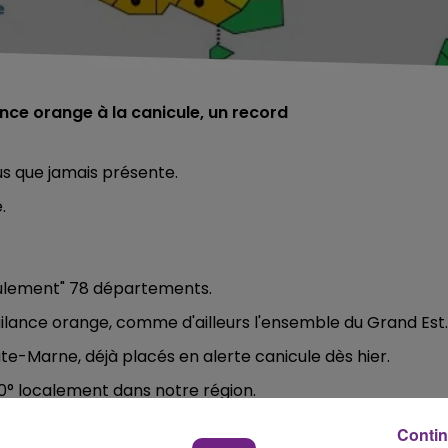
ce orange à la canicule, un record
us que jamais présente.
.
eulement" 78 départements.
ance orange, comme d'ailleurs l'ensemble du Grand Est.
ute-Marne, déjà placés en alerte canicule dès hier.
0° localement dans notre région.
 nouveaux records de chaleur.
Contin