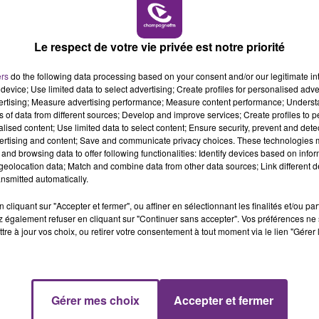
19h00 - 19h15
LA POP MACHINE - CHAMPAGNE FM
Le respect de votre vie privée est notre priorité
ers
do the following data processing based on your consent and/or our legitimate int
device; Use limited data to select advertising; Create profiles for personalised adver
vertising; Measure advertising performance; Measure content performance; Unders
ns of data from different sources; Develop and improve services; Create profiles to 
alised content; Use limited data to select content; Ensure security, prevent and detect
ertising and content; Save and communicate privacy choices. These technologies
and browsing data to offer following functionalities: Identify devices based on infor
eolocation data; Match and combine data from other data sources; Link different de
LE MAGASIN JOUÉCLUB DE REIMS FERME
nsmitted automatically.
SES PORTES
cliquant sur "Accepter et fermer", ou affiner en sélectionnant les finalités et/ou pa
C'était l'une des institutions du centre-ville
 également refuser en cliquant sur "Continuer sans accepter". Vos préférences ne 
tre à jour vos choix, ou retirer votre consentement à tout moment via le lien "Gérer 
rémois. Le magasin JouéClub est contraint de
fermer ses portes.
19h15 - 20h00
Gérer mes choix
Accepter et fermer
NE FM
LA RADIO POP