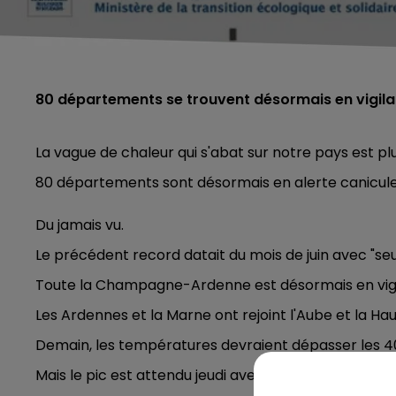
80 départements se trouvent désormais en vigilan
La vague de chaleur qui s'abat sur notre pays est pl
80 départements sont désormais en alerte canicule
Du jamais vu.
Le précédent record datait du mois de juin avec "s
Toute la Champagne-Ardenne est désormais en vigil
Les Ardennes et la Marne ont rejoint l'Aube et la Ha
Demain, les températures devraient dépasser les 4
Mais le pic est attendu jeudi avec probablement de