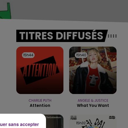
TITRES DIFFUSÉS
15h44
15h44
15h40
15h40
CHARLIE PUTH
ANGELE & JUSTICE
Attention
What You Want
15h36
15h36
15h32
15h32
uer sans accepter