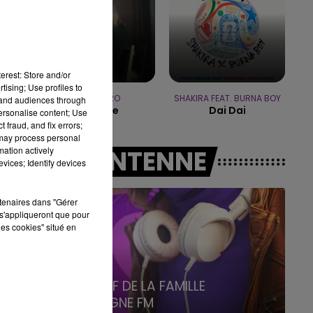
19h15 - 20h00
LA RADIO POP
erest: Store and/or
tising; Use profiles to
REMY ZERO
SHAKIRA FEAT. BURNA BOY
tand audiences through
Save Me
Dai Dai
personalise content; Use
 fraud, and fix errors;
 may process personal
mation actively
A L'ANTENNE
vices; Identify devices
rtenaires dans "Gérer
s'appliqueront que pour
les cookies" situé en
5h00 - 6h00
LE BEST OF DE LA FAMILLE
CHAMPAGNE FM