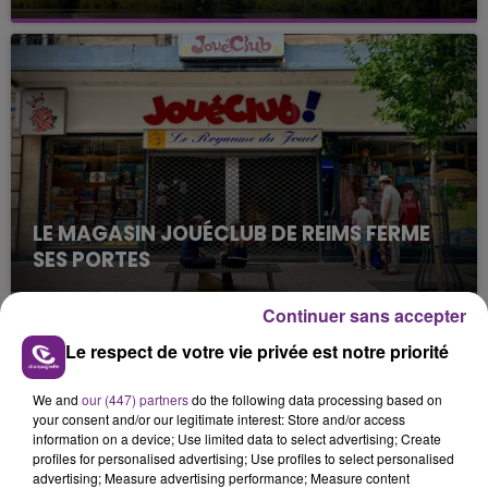
Cela fait déjà une semaine que la centrale
nucléaire ardennaise est à l'arrêt. Une situation
justifiée par la sécheresse intense qui est toujours
présente.
LE MAGASIN JOUÉCLUB DE REIMS FERME
SES PORTES
C'était l'une des institutions du centre-ville
rémois. Le magasin JouéClub est contraint de
Continuer sans accepter
fermer ses portes.
TITRES DIFFUSÉS
Le respect de votre vie privée est notre priorité
We and
our (447) partners
do the following data processing based on
your consent and/or our legitimate interest: Store and/or access
0h40
0h40
0h37
0h37
information on a device; Use limited data to select advertising; Create
profiles for personalised advertising; Use profiles to select personalised
advertising; Measure advertising performance; Measure content