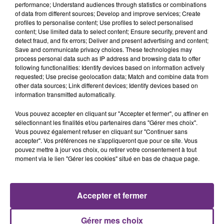
performance; Understand audiences through statistics or combinations
of data from different sources; Develop and improve services; Create
profiles to personalise content; Use profiles to select personalised
content; Use limited data to select content; Ensure security, prevent and
detect fraud, and fix errors; Deliver and present advertising and content;
Save and communicate privacy choices. These technologies may
process personal data such as IP address and browsing data to offer
following functionalities: Identify devices based on information actively
FUGEES
JENNIFER LOPEZ & DAVID GUETTA
requested; Use precise geolocation data; Match and combine data from
Killing Me Softly (with His
Save Me Tonight
other data sources; Link different devices; Identify devices based on
Song)
information transmitted automatically.
0h34
0h34
0h30
0h30
Vous pouvez accepter en cliquant sur "Accepter et fermer", ou affiner en
sélectionnant les finalités et/ou partenaires dans "Gérer mes choix".
Vous pouvez également refuser en cliquant sur "Continuer sans
accepter". Vos préférences ne s'appliqueront que pour ce site. Vous
pouvez mettre à jour vos choix, ou retirer votre consentement à tout
moment via le lien "Gérer les cookies" situé en bas de chaque page.
Accepter et fermer
AMBRE
P!NK
Gérer mes choix
J'me Demande
What About Us