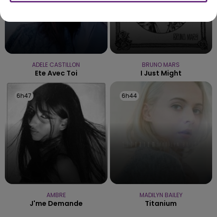
ADELE CASTILLON
BRUNO MARS
Ete Avec Toi
I Just Might
6h47
6h47
6h44
6h44
AMBRE
MADILYN BAILEY
J'me Demande
Titanium