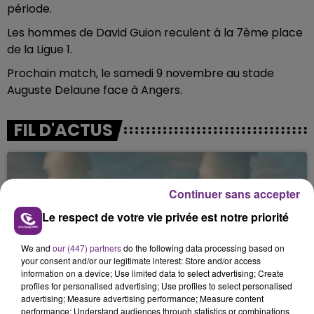
période.
Les hommes de David Guion reculent à la 7ème place
de la Ligue 1.
Prochain match, le samedi 9 novembre au stade
Auguste Delaune face à Angers.
FIL D'ACTUS
Continuer sans accepter
Le respect de votre vie privée est notre priorité
We and
our (447) partners
do the following data processing based on
your consent and/or our legitimate interest: Store and/or access
information on a device; Use limited data to select advertising; Create
LA CENTRALE NUCLÉAIRE DE CHOOZ
profiles for personalised advertising; Use profiles to select personalised
TOUJOURS À L'ARRÊT
advertising; Measure advertising performance; Measure content
performance; Understand audiences through statistics or combinations