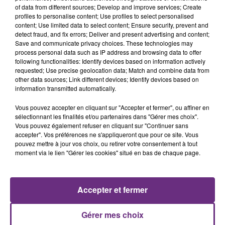
Cela fait déjà une semaine que la centrale
of data from different sources; Develop and improve services; Create
nucléaire ardennaise est à l'arrêt. Une situation
profiles to personalise content; Use profiles to select personalised
justifiée par la sécheresse intense qui est toujours
content; Use limited data to select content; Ensure security, prevent and
detect fraud, and fix errors; Deliver and present advertising and content;
présente.
Save and communicate privacy choices. These technologies may
process personal data such as IP address and browsing data to offer
following functionalities: Identify devices based on information actively
requested; Use precise geolocation data; Match and combine data from
other data sources; Link different devices; Identify devices based on
information transmitted automatically.
LE MAGASIN JOUÉCLUB DE REIMS FERME
Vous pouvez accepter en cliquant sur "Accepter et fermer", ou affiner en
SES PORTES
sélectionnant les finalités et/ou partenaires dans "Gérer mes choix".
C'était l'une des institutions du centre-ville
Vous pouvez également refuser en cliquant sur "Continuer sans
accepter". Vos préférences ne s'appliqueront que pour ce site. Vous
rémois. Le magasin JouéClub est contraint de
pouvez mettre à jour vos choix, ou retirer votre consentement à tout
fermer ses portes.
moment via le lien "Gérer les cookies" situé en bas de chaque page.
TITRES DIFFUSÉS
Accepter et fermer
6h53
6h53
6h50
6h50
Gérer mes choix