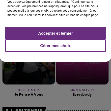
Vous pouvez également refuser en cliquant sur "Continuer sans
accepter". Vos préférences ne s'appliqueront que pour ce site. Vous
pouvez mettre à jour vos choix, ou retirer votre consentement à tout
moment via le lien "Gérer les cookies" situé en bas de chaque page.
ED SHEERAN
TEMPER CITY
Shape Of You
Self Aware
Accepter et fermer
3h34
3h34
3h30
3h30
Gérer mes choix
PIERRE DE MAERE
MARTIN SOLVEIG
Je Pense A Vous
Everybody
A L'ANTENNE