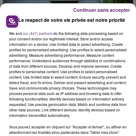
justifiée par la sécheresse intense qui est toujours
Continuer sans accepter
présente.
Le respect de votre vie privée est notre priorité
We and
our (447) partners
do the following data processing based on
your consent and/or our legitimate interest: Store and/or access
information on a device; Use limited data to select advertising; Create
LE MAGASIN JOUÉCLUB DE REIMS FERME
profiles for personalised advertising; Use profiles to select personalised
advertising; Measure advertising performance; Measure content
SES PORTES
performance; Understand audiences through statistics or combinations
C'était l'une des institutions du centre-ville
of data from different sources; Develop and improve services; Create
rémois. Le magasin JouéClub est contraint de
profiles to personalise content; Use profiles to select personalised
content; Use limited data to select content; Ensure security, prevent and
fermer ses portes.
TITRES DIFFUSÉS
detect fraud, and fix errors; Deliver and present advertising and content;
Save and communicate privacy choices. These technologies may
process personal data such as IP address and browsing data to offer
following functionalities: Identify devices based on information actively
3h40
3h40
3h37
3h37
requested; Use precise geolocation data; Match and combine data from
other data sources; Link different devices; Identify devices based on
information transmitted automatically.
Vous pouvez accepter en cliquant sur "Accepter et fermer", ou affiner en
sélectionnant les finalités et/ou partenaires dans "Gérer mes choix".