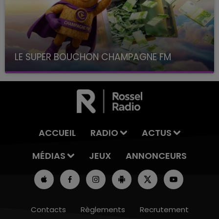
LE SUPER BOUCHON CHAMPAGNE FM
avec La Famille Champagne FM, à 8H10
ACCUEIL
RADIO
ACTUS
MÉDIAS
JEUX
ANNONCEURS
Contacts
Règlements
Recrutement