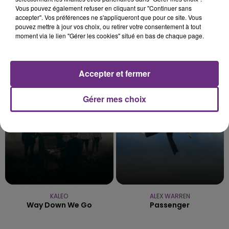
Vous pouvez également refuser en cliquant sur "Continuer sans
accepter". Vos préférences ne s'appliqueront que pour ce site. Vous
pouvez mettre à jour vos choix, ou retirer votre consentement à tout
moment via le lien "Gérer les cookies" situé en bas de chaque page.
JEREMY FREROT
DJ GOJA & JASON DERULO &
Frerot
MELODY
Mi Chico
Accepter et fermer
12h25
12h25
12h22
12h22
Gérer mes choix
KALEO
ALEX WARREN
Way Down We Go
Passenger