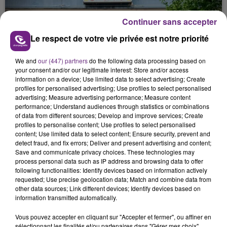
justifiée par la sécheresse intense qui est toujours
présente.
Continuer sans accepter
Le respect de votre vie privée est notre priorité
We and
our (447) partners
do the following data processing based on
your consent and/or our legitimate interest: Store and/or access
information on a device; Use limited data to select advertising; Create
LE MAGASIN JOUÉCLUB DE REIMS FERME
profiles for personalised advertising; Use profiles to select personalised
SES PORTES
advertising; Measure advertising performance; Measure content
performance; Understand audiences through statistics or combinations
C'était l'une des institutions du centre-ville
of data from different sources; Develop and improve services; Create
rémois. Le magasin JouéClub est contraint de
profiles to personalise content; Use profiles to select personalised
fermer ses portes.
content; Use limited data to select content; Ensure security, prevent and
TITRES DIFFUSÉS
detect fraud, and fix errors; Deliver and present advertising and content;
Save and communicate privacy choices. These technologies may
process personal data such as IP address and browsing data to offer
following functionalities: Identify devices based on information actively
12h33
12h33
12h29
12h29
requested; Use precise geolocation data; Match and combine data from
other data sources; Link different devices; Identify devices based on
information transmitted automatically.
Vous pouvez accepter en cliquant sur "Accepter et fermer", ou affiner en
sélectionnant les finalités et/ou partenaires dans "Gérer mes choix".